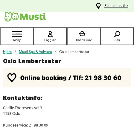
 til
Finn din butikk
oldet
Kontakt
kundeservice
Meny
Logg inn
Handlekurv
Søk
Hjem
Musti Spa & Velvære
Oslo Lambertseter
Oslo Lambertseter
Kontaktinfo:
Cecilie Thoresens vei 3
1153 Oslo
Kundeservice: 21 98 30 09