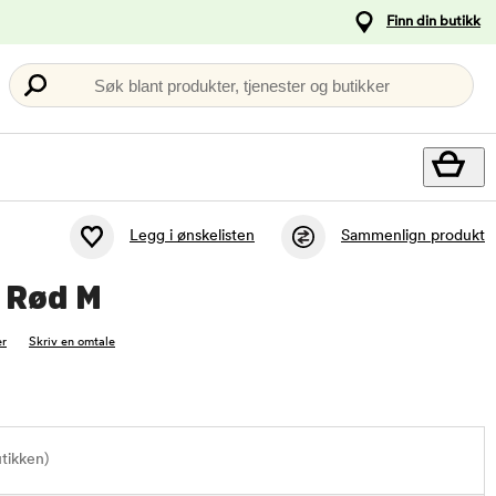
Finn din butikk
Søk blant produkter, tjenester og butikker
Legg i ønskelisten
Sammenlign produkt
l Rød M
r
Skriv en omtale
utikken)