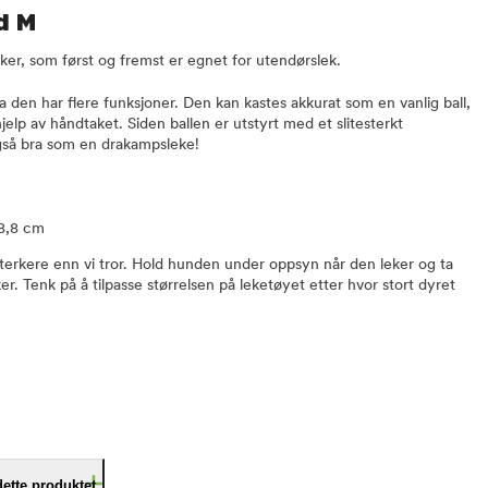
d M
ker, som først og fremst er egnet for utendørslek.
 den har flere funksjoner. Den kan kastes akkurat som en vanlig ball,
lp av håndtaket. Siden ballen er utstyrt med et slitesterkt
også bra som en drakampsleke!
 8,8 cm
terkere enn vi tror. Hold hunden under oppsyn når den leker og ta
r. Tenk på å tilpasse størrelsen på leketøyet etter hvor stort dyret
dette produktet