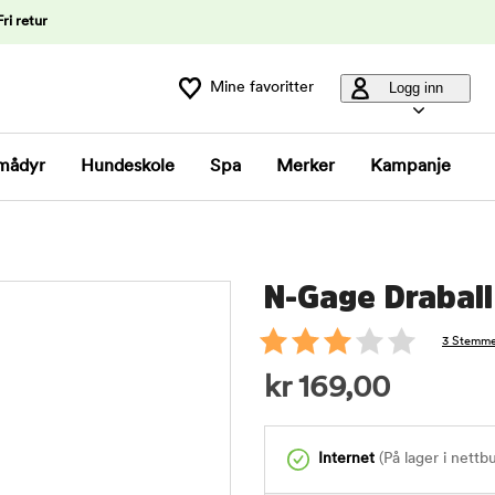
Fri retur
Mine favoritter
Logg inn
mådyr
Hundeskole
Spa
Merker
Kampanje
N-Gage Drabal
3 Stemme
kr
169,00
Internet
(På lager i nettb