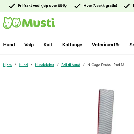
 til
Fri frakt ved kjøp over 599,-
Hver 7. sekk gratis!
oldet
Kontakt
kundeservice
Hund
Valp
Katt
Kattunge
Veterinærfôr
S
Hjem
Hund
Hundeleker
Ball til hund
N-Gage Draball Rød M
foo