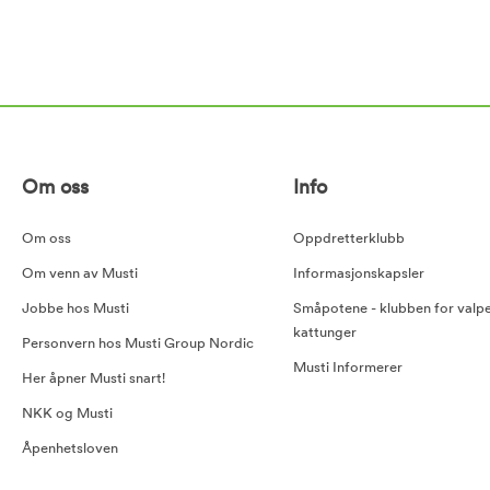
Om oss
Info
Om oss
Oppdretterklubb
Om venn av Musti
Informasjonskapsler
Jobbe hos Musti
Småpotene - klubben for valp
kattunger
Personvern hos Musti Group Nordic
Musti Informerer
Her åpner Musti snart!
NKK og Musti
Åpenhetsloven