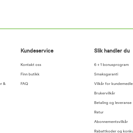
Kundeservice
Slik handler du
Kontakt oss
6 + 1 bonusprogram
Finn butikk
Smaksgaranti
er &
FAQ
Vilkår for kundemedl
Brukervilkår
Betaling og leveranse
Retur
Abonnementsvilkår
Rabattkoder og konku