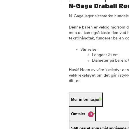
N-Gage Draball Rø
N-Gage lager slitesterke hundele
Denne ballen er veldig morsom da
men du kan også kaste den ved hje
tekstilhåndtak, fungerer ballen 
Størrelse:
Lengde: 31 cm
Diameter på ballen:
Husk! Noen av våre kjæledyr er s
vekk leketøyet om det går i stykke
ditt er.
Mer informasjon
Omtaler
3
Still oss et spørsmål angående 