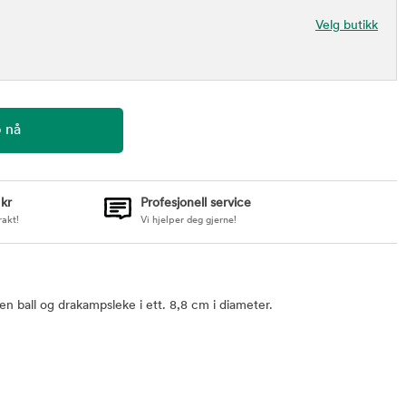
Velg butikk
 kr
Profesjonell service
rakt!
Vi hjelper deg gjerne!
 ball og drakampsleke i ett. 8,8 cm i diameter.