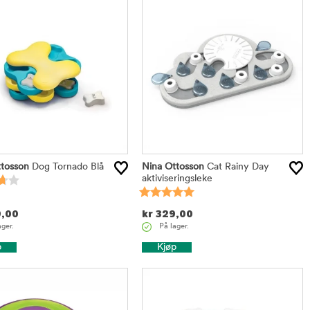
tosson
Dog Tornado Blå
Nina Ottosson
Cat Rainy Day
aktiviseringsleke
,00
kr
329,00
ager.
På lager.
p
Kjøp