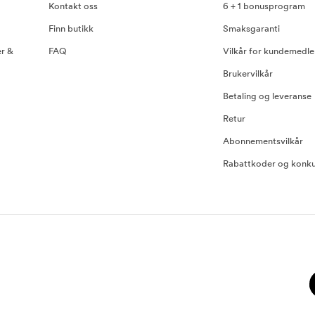
Kontakt oss
6 + 1 bonusprogram
Finn butikk
Smaksgaranti
er &
FAQ
Vilkår for kundemedl
Brukervilkår
Betaling og leveranse
Retur
Abonnementsvilkår
Rabattkoder og konku