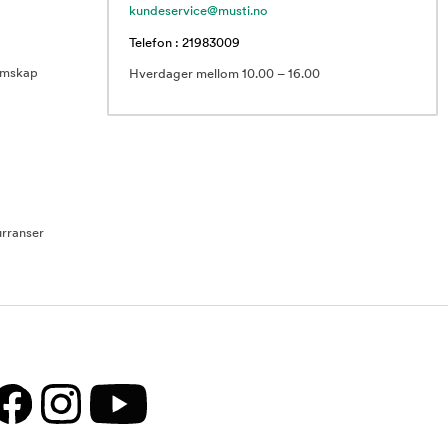
kundeservice@musti.no
Telefon : 21983009
emskap
Hverdager mellom 10.00 – 16.00
rranser