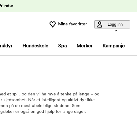
Fri retur
Mine favoritter
Logg inn
mådyr
Hundeskole
Spa
Merker
Kampanje
ed et spill, og den vil ha mye å tenke på lenge – og
r kjedsomhet. Når et intelligent og aktivt dyr ikke
sjonen på de mest ubeleielige stedene. Som
gsleker er også en god hjelp for lange dager.