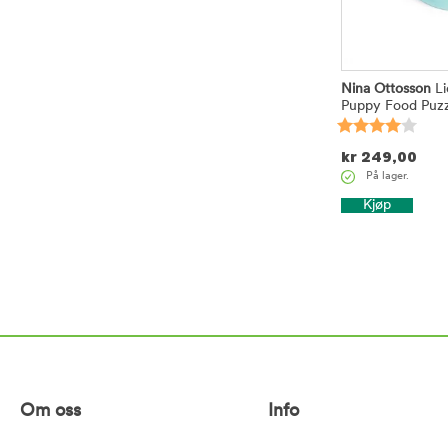
Nina Ottosson
Li
Puppy Food Puzz
kr
249,00
På lager.
Kjøp
Om oss
Info