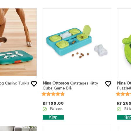
g Casino Turkis
Nina Ottosson
Catstages Kitty
Nina Ot
Cube Game Blå
Puzzle&
kr
199,00
kr
269
På lager.
På l
Kjøp
Kjø