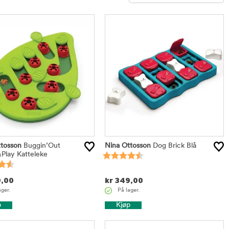
Sorter
tosson
Buggin’Out
Nina Ottosson
Dog Brick Blå
Play Katteleke
,00
kr
349,00
ager.
På lager.
p
Kjøp