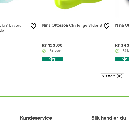
ckin' Layers
Nina Ottosson
Challenge Slider S
Nina Ot
le
kr
199,00
kr
349
På lager.
På l
Kjøp
Kjø
Kundeservice
Slik handler du