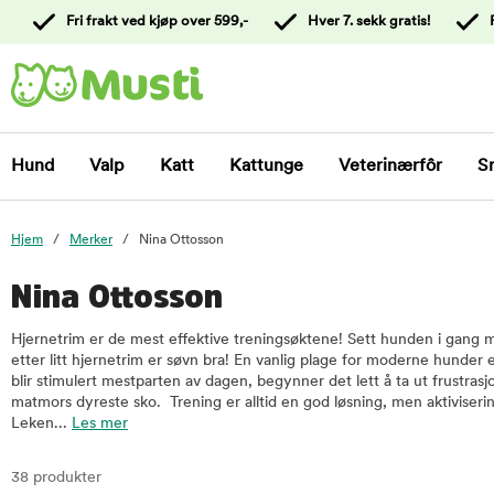
 til
Fri frakt ved kjøp over 599,-
Hver 7. sekk gratis!
oldet
Kontakt
kundeservice
Hund
Valp
Katt
Kattunge
Veterinærfôr
S
Hjem
Merker
Nina Ottosson
Nina Ottosson
Hjernetrim er de mest effektive treningsøktene! Sett hunden i gang m
etter litt hjernetrim er søvn bra! En vanlig plage for moderne hunder e
blir stimulert mestparten av dagen, begynner det lett å ta ut frustra
matmors dyreste sko. Trening er alltid en god løsning, men aktiviserin
Leken...
Les mer
38 produkter