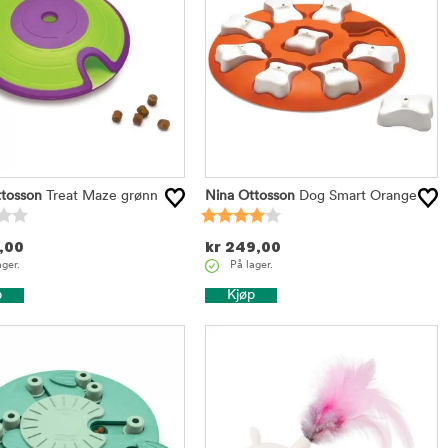
tosson
Treat Maze grønn
Nina Ottosson
Dog Smart Orange
,00
kr
249,00
ager.
På lager.
p
Kjøp