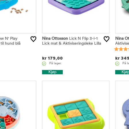
w N' Play
Nina Ottosson
Lick N Flip 3-i-1
Nina Ot
til hund blå
Lick mat & Aktiviseringsleke Lilla
Aktivis
kr
179,00
kr
349
På lager.
På l
Kjøp
Kjø