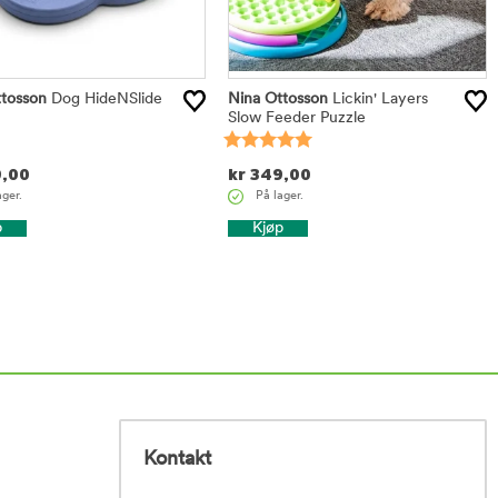
tosson
Dog HideNSlide
Nina Ottosson
Lickin' Layers
Slow Feeder Puzzle
,00
kr
349,00
ager.
På lager.
p
Kjøp
Kontakt