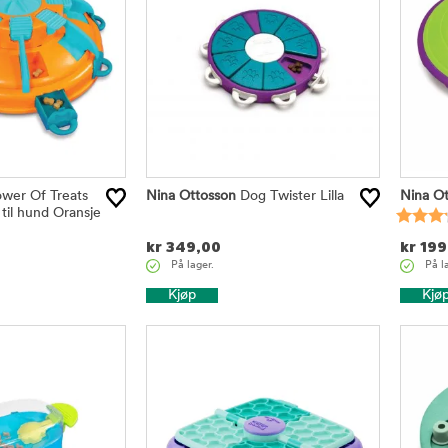
wer Of Treats
Nina Ottosson
Dog Twister Lilla
Nina Ot
 til hund Oransje
kr
349,00
kr
199
På lager.
På l
Kjøp
Kjø