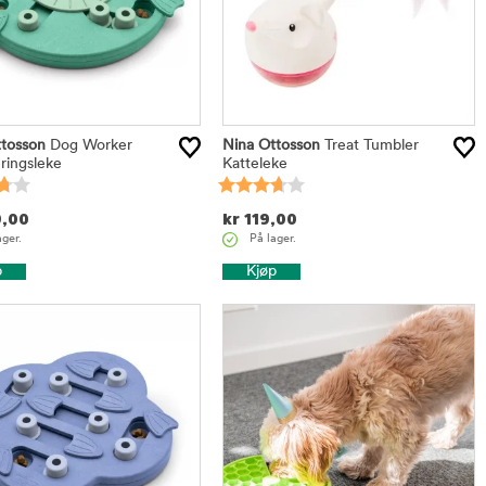
tosson
Dog Worker
Nina Ottosson
Treat Tumbler
eringsleke
Katteleke
,00
kr
119,00
ager.
På lager.
p
Kjøp