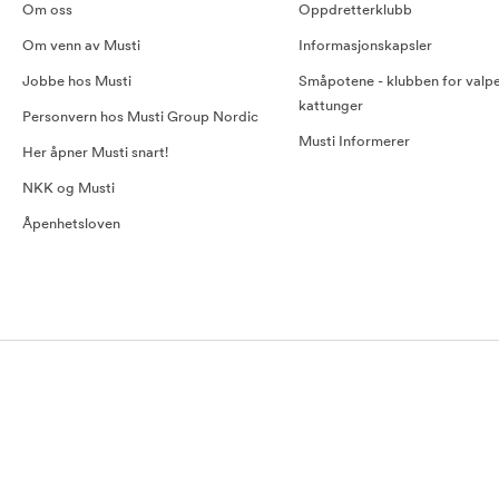
Om oss
Oppdretterklubb
Om venn av Musti
Informasjonskapsler
Jobbe hos Musti
Småpotene - klubben for valp
kattunger
Personvern hos Musti Group Nordic
Musti Informerer
Her åpner Musti snart!
NKK og Musti
Åpenhetsloven