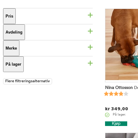
Pris
Avdeling
Merke
På lager
Nina Ottosson
Do
kr
349,00
På lager.
Kjøp