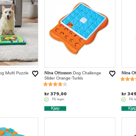
g Multi Puzzle
Nina Ottosson
Dog Challenge
Nina Ot
Slider Orange-Turkis
kr
379,00
kr
349
På lager.
På l
Kjøp
Kjø