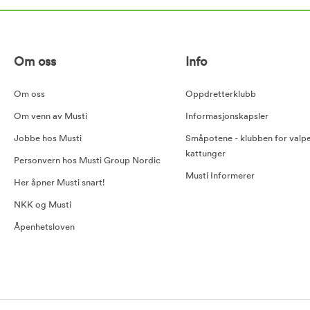
Om oss
Info
Om oss
Oppdretterklubb
Om venn av Musti
Informasjonskapsler
Jobbe hos Musti
Småpotene - klubben for valp
kattunger
Personvern hos Musti Group Nordic
Musti Informerer
Her åpner Musti snart!
NKK og Musti
Åpenhetsloven