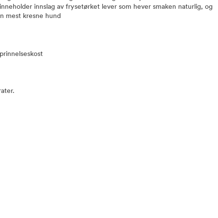
 inneholder innslag av frysetørket lever som hever smaken naturlig, og
den mest kresne hund
prinnelseskost
ater.