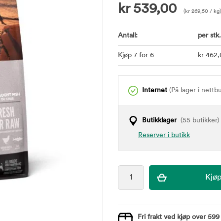
kr
539,00
(
kr
269,50
/ kg)
Antall:
per stk.
Kjøp 7 for 6
kr
462
Internet
(På lager i nettb
Butikklager
(55 butikker)
Reserver i butikk
Fri frakt ved kjøp over 599