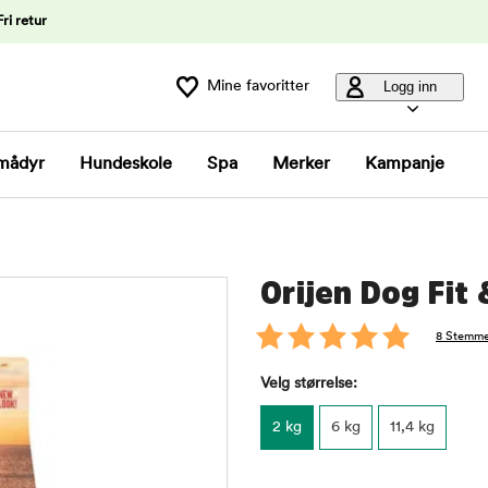
Fri retur
Mine favoritter
Logg inn
mådyr
Hundeskole
Spa
Merker
Kampanje
Orijen Dog Fit 
8 Stemme
Velg størrelse:
2 kg
6 kg
11,4 kg