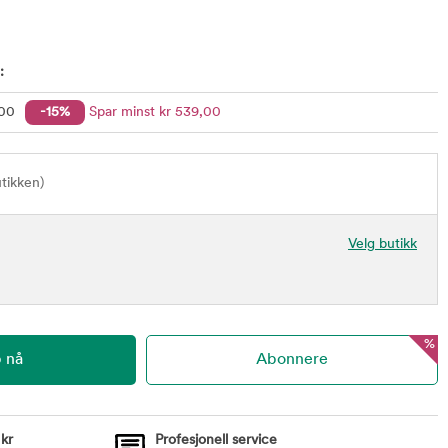
:
,00
-15%
Spar minst
kr
539
,00
utikken)
Velg butikk
%
 kr
Profesjonell service