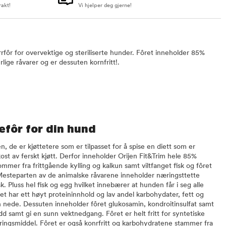
rakt!
Vi hjelper deg gjerne!
rrfôr for overvektige og steriliserte hunder. Fôret inneholder 85%
lige råvarer og er dessuten kornfritt!.
efôr for din hund
 de er kjøttetere som er tilpasset for å spise en diett som er
st av ferskt kjøtt. Derfor inneholder Orijen Fit&Trim hele 85%
ommer fra frittgående kylling og kalkun samt viltfanget fisk og fôret
Mesteparten av de animalske råvarene inneholder næringsttette
sk. Pluss hel fisk og egg hvilket innebærer at hunden får i seg alle
t har ett høyt proteininnhold og lav andel karbohydater, fett og
nede. Dessuten inneholder fôret glukosamin, kondroitinsulfat samt
edd samt gi en sunn vektnedgang. Fôret er helt fritt for syntetiske
eringsmiddel. Fôret er også konrfritt og karbohydratene stammer fra