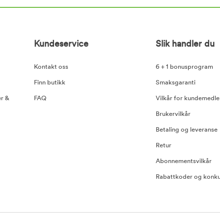
Kundeservice
Slik handler du
Kontakt oss
6 + 1 bonusprogram
Finn butikk
Smaksgaranti
er &
FAQ
Vilkår for kundemedl
Brukervilkår
Betaling og leveranse
Retur
Abonnementsvilkår
Rabattkoder og konku