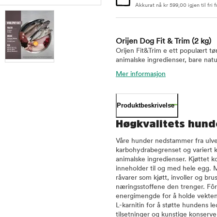
Akkurat nå
kr
599,00
igjen til fri f
Orijen Dog Fit & Trim
(2 kg)
Orijen Fit&Trim e ett populært tø
animalske ingredienser, bare natur
Mer informasjon
Produktbeskrivelse
Høgkvalitets hund
Våre hunder nedstammer fra ulven,
karbohydrabegrenset og variert ko
animalske ingredienser. Kjøttet k
inneholder til og med hele egg. 
råvarer som kjøtt, involler og bru
næringsstoffene den trenger. Fôre
energimengde for å holde vekten 
L-karnitin for å støtte hundens l
tilsetninger og kunstige konserv