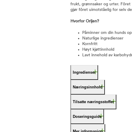
frukt, grønnsaker og urter. Fôret
gjør fôret uimotståelig for selv 
Hvorfor Orijen?
Påminner om din hunds op
Naturlige ingredienser
Kornfritt
Høyt kjøttinnhold
Lavt innehold av karbohydr
Ingredienser
Næringsinnhold
Tilsatte næringsstoffer
Doseringsguide
Mer informasjon