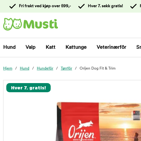
 til
Fri frakt ved kjøp over 599,-
Hver 7. sekk gratis!
oldet
Kontakt
kundeservice
Hund
Valp
Katt
Kattunge
Veterinærfôr
S
Hjem
Hund
Hundefôr
Tørrfôr
Orijen Dog Fit & Trim
foo
Hver 7. gratis!