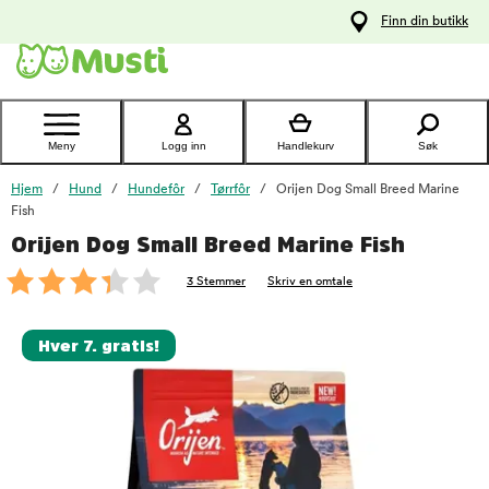
 til
Finn din butikk
oldet
Kontakt
kundeservice
Meny
Logg inn
Handlekurv
Søk
Hjem
Hund
Hundefôr
Tørrfôr
Orijen Dog Small Breed Marine
Fish
Orijen Dog Small Breed Marine Fish
foo
3 Stemmer
Skriv en omtale
Hver 7. gratis!