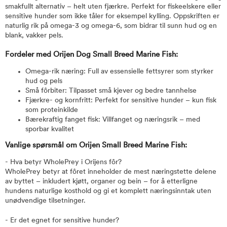
smakfullt alternativ – helt uten fjærkre. Perfekt for fiskeelskere eller
sensitive hunder som ikke tåler for eksempel kylling. Oppskriften er
naturlig rik på omega-3 og omega-6, som bidrar til sunn hud og en
blank, vakker pels.
Fordeler med Orijen Dog Small Breed Marine Fish:
Omega-rik næring: Full av essensielle fettsyrer som styrker
hud og pels
Små fôrbiter: Tilpasset små kjever og bedre tannhelse
Fjærkre- og kornfritt: Perfekt for sensitive hunder – kun fisk
som proteinkilde
Bærekraftig fanget fisk: Villfanget og næringsrik – med
sporbar kvalitet
Vanlige spørsmål om Orijen Small Breed Marine Fish:
- Hva betyr WholePrey i Orijens fôr?
WholePrey betyr at fôret inneholder de mest næringstette delene
av byttet – inkludert kjøtt, organer og bein – for å etterligne
hundens naturlige kosthold og gi et komplett næringsinntak uten
unødvendige tilsetninger.
- Er det egnet for sensitive hunder?