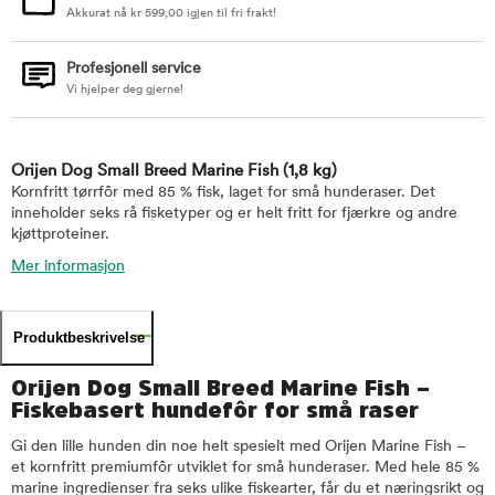
Akkurat nå
kr
599,00
igjen til fri frakt!
Profesjonell service
Vi hjelper deg gjerne!
Orijen Dog Small Breed Marine Fish
(1,8 kg)
Kornfritt tørrfôr med 85 % fisk, laget for små hunderaser. Det
inneholder seks rå fisketyper og er helt fritt for fjærkre og andre
kjøttproteiner.
Mer informasjon
Produktbeskrivelse
Orijen Dog Small Breed Marine Fish –
Fiskebasert hundefôr for små raser
Gi den lille hunden din noe helt spesielt med Orijen Marine Fish –
et kornfritt premiumfôr utviklet for små hunderaser. Med hele 85 %
marine ingredienser fra seks ulike fiskearter, får du et næringsrikt og