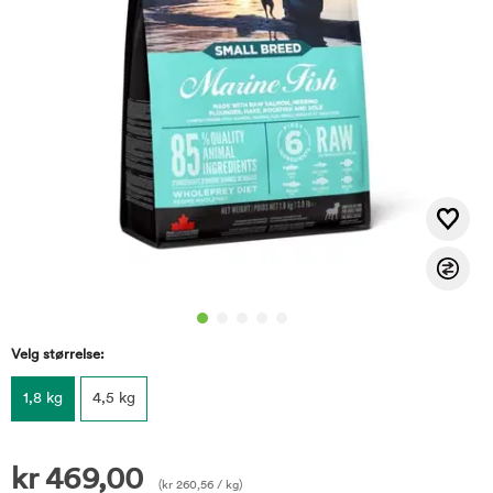
Velg størrelse:
1,8 kg
4,5 kg
kr
469,00
(
kr
260,56
/ kg)