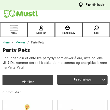
 til
Finn din butikk
oldet
Kontakt
kundeservice
Meny
Logg inn
Handlekurv
Søk
Hjem
Merker
Party Pets
Party Pets
Er hunden din et ekte lite partydyr som elsker å dra, riste og leke
villt? Da kommer dere til å elske de morsomme og energiske lekene
fra Party Pets!
Popularitet
Vis filter
Sorter
3 produkter