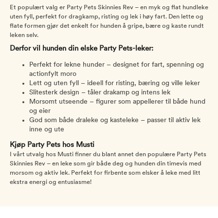
Et populært valg er Party Pets Skinnies Rev – en myk og flat hundleke
uten fyll, perfekt for dragkamp, risting og lek i høy fart. Den lette og
flate formen gjør det enkelt for hunden å gripe, bære og kaste rundt
leken selv.
Derfor vil hunden din elske Party Pets-leker:
Perfekt for lekne hunder – designet for fart, spenning og
actionfylt moro
Lett og uten fyll – ideell for risting, bæring og ville leker
Slitesterk design – tåler drakamp og intens lek
Morsomt utseende – figurer som appellerer til både hund
og eier
God som både draleke og kasteleke – passer til aktiv lek
inne og ute
Kjøp Party Pets hos Musti
I vårt utvalg hos Musti finner du blant annet den populære Party Pets
Skinnies Rev – en leke som gir både deg og hunden din timevis med
morsom og aktiv lek. Perfekt for firbente som elsker å leke med litt
ekstra energi og entusiasme!