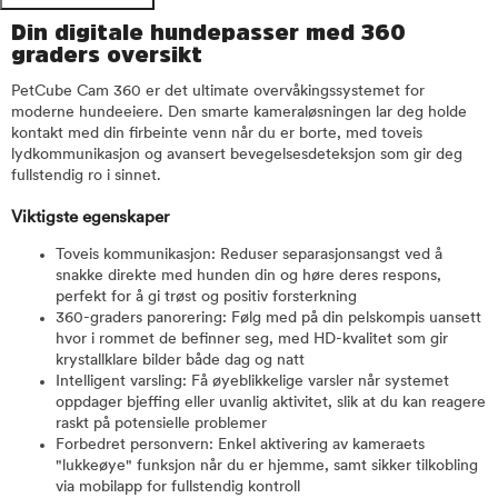
Din digitale hundepasser med 360
graders oversikt
PetCube Cam 360 er det ultimate overvåkingssystemet for
moderne hundeeiere. Den smarte kameraløsningen lar deg holde
kontakt med din firbeinte venn når du er borte, med toveis
lydkommunikasjon og avansert bevegelsesdeteksjon som gir deg
fullstendig ro i sinnet.
Viktigste egenskaper
Toveis kommunikasjon: Reduser separasjonsangst ved å
snakke direkte med hunden din og høre deres respons,
perfekt for å gi trøst og positiv forsterkning
360-graders panorering: Følg med på din pelskompis uansett
hvor i rommet de befinner seg, med HD-kvalitet som gir
krystallklare bilder både dag og natt
Intelligent varsling: Få øyeblikkelige varsler når systemet
oppdager bjeffing eller uvanlig aktivitet, slik at du kan reagere
raskt på potensielle problemer
Forbedret personvern: Enkel aktivering av kameraets
"lukkeøye" funksjon når du er hjemme, samt sikker tilkobling
via mobilapp for fullstendig kontroll