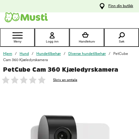
 til
Finn din butikk
oldet
Kontakt
kundeservice
Meny
Logg inn
Handlekurv
Søk
Hjem
Hund
Hundetilbehør
Diverse hundetilbehør
PetCube
Cam 360 Kjæledyrskamera
PetCube Cam 360 Kjæledyrskamera
foo
Skriv en omtale