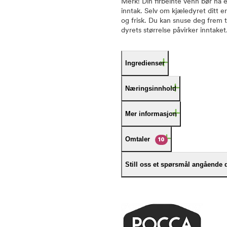
Merk! Din firbeinte venn bør ha e
inntak. Selv om kjæledyret ditt e
og frisk. Du kan snuse deg frem t
dyrets størrelse påvirker inntaket
Ingredienser
Næringsinnhold
Mer informasjon
Omtaler
10
Still oss et spørsmål angående 