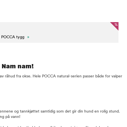
%
på POCCA tygg
»
- Nam nam!
av råhud fra okse. Hele POCCA natural-serien passer både for valper
ennene og tannkjøttet samtidig som det gir din hund en rolig stund.
gang på vann!