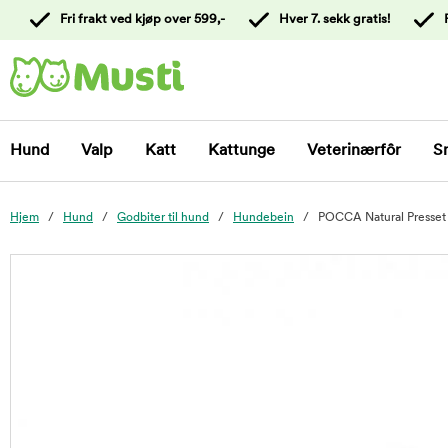
 til
Fri frakt ved kjøp over 599,-
Hver 7. sekk gratis!
oldet
Kontakt
kundeservice
Hund
Valp
Katt
Kattunge
Veterinærfôr
S
Hjem
Hund
Godbiter til hund
Hundebein
POCCA Natural Presset
foo