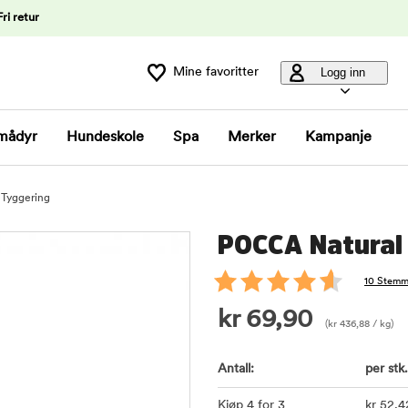
Fri retur
Mine favoritter
Logg inn
mådyr
Hundeskole
Spa
Merker
Kampanje
 Tyggering
POCCA Natural
10 Stemm
kr
69,90
(
kr
436,88
/ kg)
Antall:
per stk.
Kjøp 4 for 3
kr
52
,4