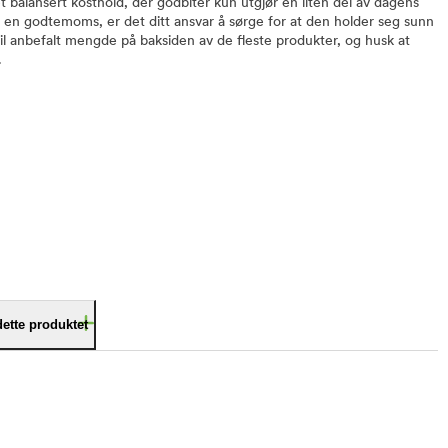
t balansert kosthold, der godbiter kun utgjør en liten del av dagens
r en godtemoms, er det ditt ansvar å sørge for at den holder seg sunn
il anbefalt mengde på baksiden av de fleste produkter, og husk at
.
dette produktet