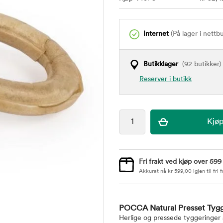
Internet
(På lager i nettb
Butikklager
(92 butikker)
Reserver i butikk
Fri frakt ved kjøp over 599
Akkurat nå
kr
599,00
igjen til fri f
POCCA Natural Presset Tygg
Herlige og pressede tyggeringer 