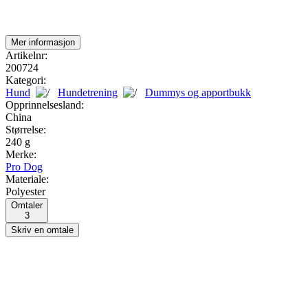
Mer informasjon
Artikelnr:
200724
Kategori:
Hund
Hundetrening
Dummys og apportbukk
Opprinnelsesland:
China
Størrelse:
240 g
Merke:
Pro Dog
Materiale:
Polyester
Omtaler
3