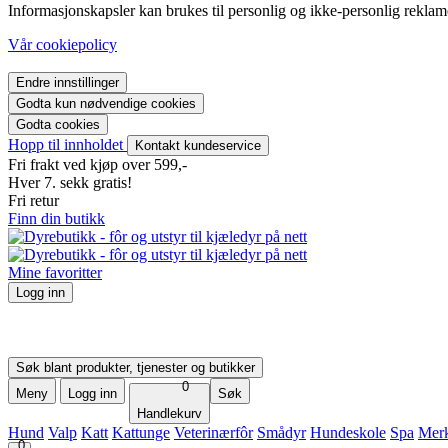
Informasjonskapsler kan brukes til personlig og ikke-personlig reklam
Vår cookiepolicy
Endre innstillinger
Godta kun nødvendige cookies
Godta cookies
Hopp til innholdet
Kontakt kundeservice
Fri frakt ved kjøp over 599,-
Hver 7. sekk gratis!
Fri retur
Finn din butikk
Mine favoritter
Logg inn
Logg inn
Bli medlem
Mine bestillinger
Søk blant produkter, tjenester og butikker
0
Meny
Logg inn
Søk
Handlekurv
Hund
Valp
Katt
Kattunge
Veterinærfôr
Smådyr
Hundeskole
Spa
Mer
0