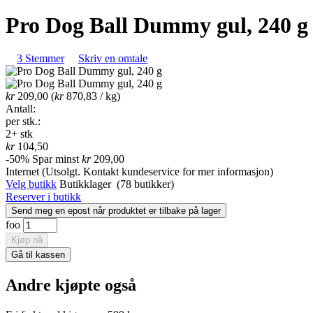
Pro Dog Ball Dummy gul, 240 g
3 Stemmer
Skriv en omtale
kr
209,00
(
kr
870,83
/ kg)
Antall:
per stk.:
2+ stk
kr
104
,50
-50%
Spar minst
kr
209
,00
Internet
(Utsolgt. Kontakt kundeservice for mer informasjon)
Velg butikk
Butikklager
(78 butikker)
Reserver i butikk
foo
Andre kjøpte også