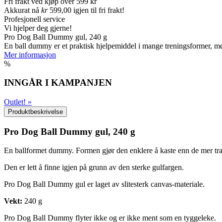
Fri frakt ved kjøp over 599 kr
Akkurat nå
kr
599,00
igjen til fri frakt!
Profesjonell service
Vi hjelper deg gjerne!
Pro Dog Ball Dummy gul, 240 g
En ball dummy er et praktisk hjelpemiddel i mange treningsformer, me
Mer informasjon
%
INNGÅR I KAMPANJEN
Outlet!
»
Produktbeskrivelse
Pro Dog Ball Dummy gul, 240 g
En ballformet dummy. Formen gjør den enklere å kaste enn de mer t
Den er lett å finne igjen på grunn av den sterke gulfargen.
Pro Dog Ball Dummy gul er laget av slitesterk canvas-materiale.
Vekt:
240 g
Pro Dog Ball Dummy flyter ikke og er ikke ment som en tyggeleke.