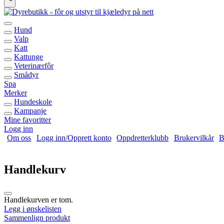
Hund
Valp
Katt
Kattunge
Veterinærfôr
Smådyr
Spa
Merker
Hundeskole
Kampanje
Mine favoritter
Logg inn
Om oss
Logg inn/Opprett konto
Oppdretterklubb
Brukervilkår
B
Handlekurv
Handlekurven er tom.
Legg i ønskelisten
Sammenlign produkt