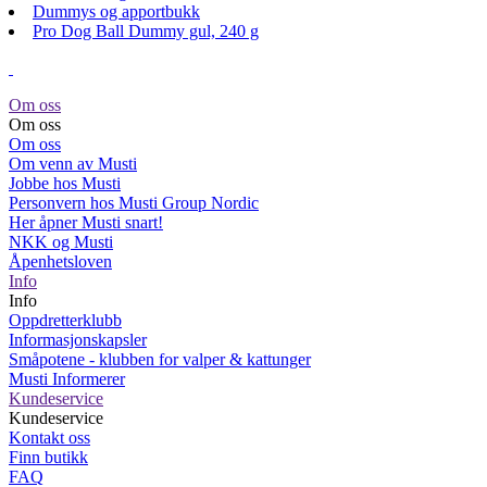
Dummys og apportbukk
Pro Dog Ball Dummy gul, 240 g
Om oss
Om oss
Om oss
Om venn av Musti
Jobbe hos Musti
Personvern hos Musti Group Nordic
Her åpner Musti snart!
NKK og Musti
Åpenhetsloven
Info
Info
Oppdretterklubb
Informasjonskapsler
Småpotene - klubben for valper & kattunger
Musti Informerer
Kundeservice
Kundeservice
Kontakt oss
Finn butikk
FAQ