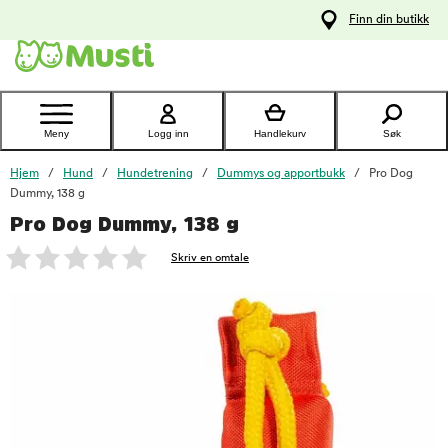
 til
Finn din butikk
oldet
Kontakt
kundeservice
Meny
Logg inn
Handlekurv
Søk
Hjem
Hund
Hundetrening
Dummys og apportbukk
Pro Dog
Dummy, 138 g
Pro Dog Dummy, 138 g
foo
Skriv en omtale