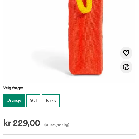
Velg farge:
Oransje
Gul
Turkis
kr
229,00
(
kr
1659,42
/ kg)