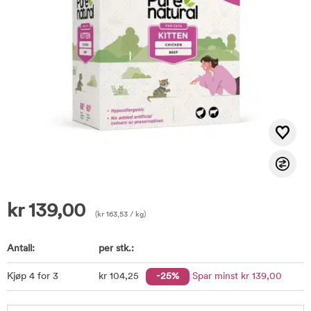
kr
139,00
(
kr
163,53
/ kg)
Antall:
per stk.:
Kjøp 4 for 3
kr
104
,25
-25%
Spar minst
kr
139
,00