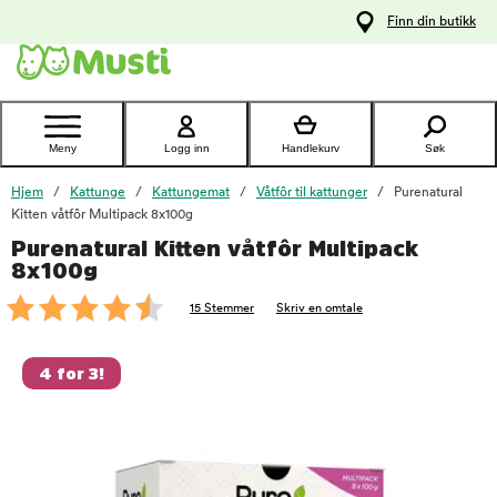
 til
Finn din butikk
oldet
Kontakt
kundeservice
Meny
Logg inn
Handlekurv
Søk
Hjem
Kattunge
Kattungemat
Våtfôr til kattunger
Purenatural
Kitten våtfôr Multipack 8x100g
Purenatural Kitten våtfôr Multipack
foo
8x100g
15 Stemmer
Skriv en omtale
4 for 3!