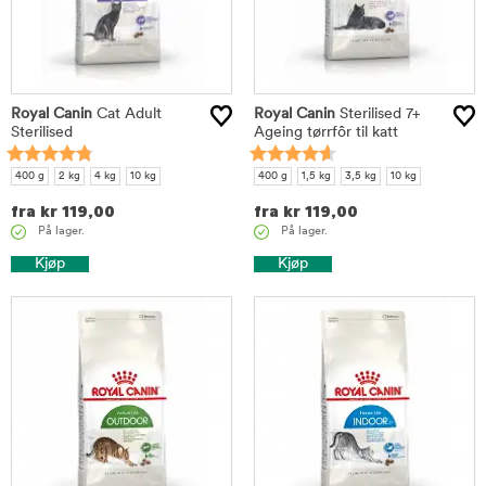
Royal Canin
Cat Adult
Royal Canin
Sterilised 7+
Sterilised
Ageing tørrfôr til katt
400 g
2 kg
4 kg
10 kg
400 g
1,5 kg
3,5 kg
10 kg
fra
kr
119,00
fra
kr
119,00
På lager.
På lager.
Kjøp
Kjøp