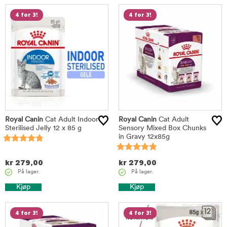
4 for 3!
4 for 3!
Royal Canin
Cat Adult Indoor
Royal Canin
Cat Adult
Sterilised Jelly 12 x 85 g
Sensory Mixed Box Chunks
in Gravy 12x85g
kr
279,00
kr
279,00
På lager.
På lager.
Kjøp
Kjøp
4 for 3!
4 for 3!