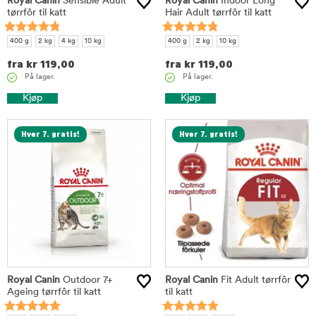
Royal Canin
Sensible Adult
Royal Canin
Indoor Long
tørrfôr til katt
Hair Adult tørrfôr til katt
400 g
2 kg
4 kg
10 kg
400 g
2 kg
10 kg
fra
kr
119,00
fra
kr
119,00
På lager.
På lager.
Kjøp
Kjøp
Hver 7. gratis!
Hver 7. gratis!
Royal Canin
Outdoor 7+
Royal Canin
Fit Adult tørrfôr
Ageing tørrfôr til katt
til katt