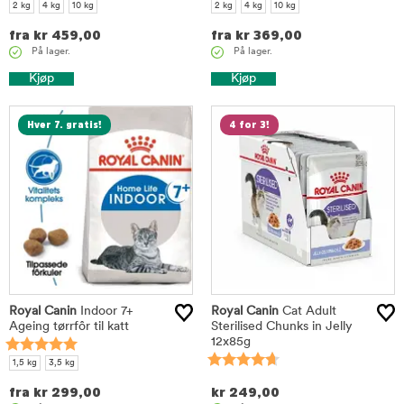
2 kg
4 kg
10 kg
2 kg
4 kg
10 kg
fra
kr
459,00
fra
kr
369,00
På lager.
På lager.
Kjøp
Kjøp
Hver 7. gratis!
4 for 3!
Royal Canin
Indoor 7+
Royal Canin
Cat Adult
Ageing tørrfôr til katt
Sterilised Chunks in Jelly
12x85g
1,5 kg
3,5 kg
fra
kr
299,00
kr
249,00