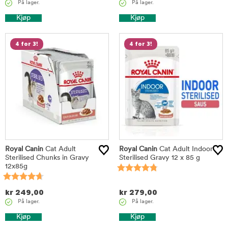
På lager.
På lager.
Kjøp
Kjøp
4 for 3!
4 for 3!
Royal Canin
Cat Adult
Royal Canin
Cat Adult Indoor
Sterilised Chunks in Gravy
Sterilised Gravy 12 x 85 g
12x85g
kr
249,00
kr
279,00
På lager.
På lager.
Kjøp
Kjøp