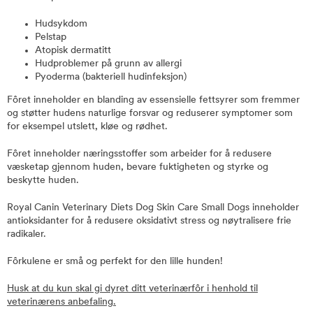
Hudsykdom
Pelstap
Atopisk dermatitt
Hudproblemer på grunn av allergi
Pyoderma (bakteriell hudinfeksjon)
Fôret inneholder en blanding av essensielle fettsyrer som fremmer
og støtter hudens naturlige forsvar og reduserer symptomer som
for eksempel utslett, kløe og rødhet.
Fôret inneholder næringsstoffer som arbeider for å redusere
væsketap gjennom huden, bevare fuktigheten og styrke og
beskytte huden.
Royal Canin Veterinary Diets Dog Skin Care Small Dogs inneholder
antioksidanter for å redusere oksidativt stress og nøytralisere frie
radikaler.
Fôrkulene er små og perfekt for den lille hunden!
Husk at du kun skal gi dyret ditt veterinærfôr i henhold til
veterinærens anbefaling.