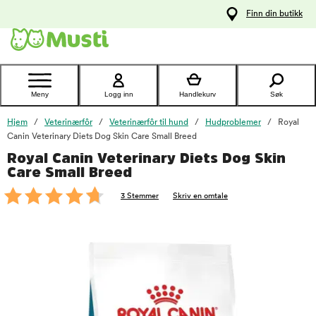
 til
Finn din butikk
oldet
Kontakt
kundeservice
Meny
Logg inn
Handlekurv
Søk
Hjem
Veterinærfôr
Veterinærfôr til hund
Hudproblemer
Royal
Canin Veterinary Diets Dog Skin Care Small Breed
Royal Canin Veterinary Diets Dog Skin
foo
Care Small Breed
3 Stemmer
Skriv en omtale