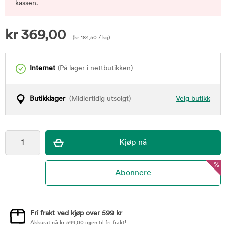
kassen.
kr
369,00
(
kr
184,50
/ kg)
Internet
(På lager i nettbutikken)
Butikklager
(Midlertidig utsolgt)
Velg butikk
%
Fri frakt ved kjøp over 599 kr
Akkurat nå
kr
599,00
igjen til fri frakt!