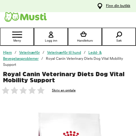
 til
Finn din butikk
oldet
Kontakt
kundeservice
Meny
Logg inn
Handlekurv
Søk
Hjem
Veterinærfôr
Veterinærfôr til hund
Ledd- &
Bevegelsesproblemer
Royal Canin Veterinary Diets Dog Vital Mobility
Support
Royal Canin Veterinary Diets Dog Vital
foo
Mobility Support
Skriv en omtale