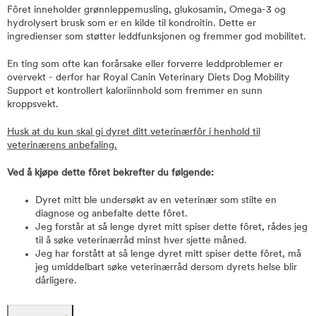
Fôret inneholder grønnleppemusling, glukosamin, Omega-3 og
hydrolysert brusk som er en kilde til kondroitin. Dette er
ingredienser som støtter leddfunksjonen og fremmer god mobilitet.
En ting som ofte kan forårsake eller forverre leddproblemer er
overvekt - derfor har Royal Canin Veterinary Diets Dog Mobility
Support et kontrollert kaloriinnhold som fremmer en sunn
kroppsvekt.
Husk at du kun skal gi dyret ditt veterinærfôr i henhold til
veterinærens anbefaling.
Ved å kjøpe dette fôret bekrefter du følgende:
Dyret mitt ble undersøkt av en veterinær som stilte en
diagnose og anbefalte dette fôret.
Jeg forstår at så lenge dyret mitt spiser dette fôret, rådes jeg
til å søke veterinærråd minst hver sjette måned.
Jeg har forstått at så lenge dyret mitt spiser dette fôret, må
jeg umiddelbart søke veterinærråd dersom dyrets helse blir
dårligere.