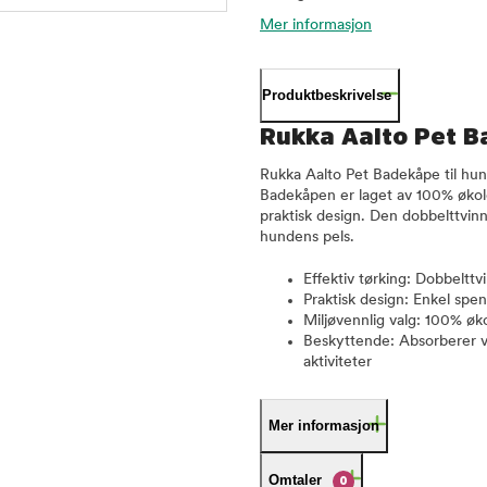
Mer informasjon
Produktbeskrivelse
Rukka Aalto Pet Ba
Rukka Aalto Pet Badekåpe til hun
Badekåpen er laget av 100% øko
praktisk design. Den dobbelttvin
hundens pels.
Effektiv tørking: Dobbelttv
Praktisk design: Enkel spen
Miljøvennlig valg: 100% øk
Beskyttende: Absorberer va
aktiviteter
Mer informasjon
Omtaler
0