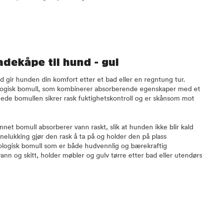
dekåpe til hund - gul
d gir hunden din komfort etter et bad eller en regntung tur.
logisk bomull, som kombinerer absorberende egenskaper med et
nede bomullen sikrer rask fuktighetskontroll og er skånsom mot
innet bomull absorberer vann raskt, slik at hunden ikke blir kald
nelukking gjør den rask å ta på og holder den på plass
ologisk bomull som er både hudvennlig og bærekraftig
nn og skitt, holder møbler og gulv tørre etter bad eller utendørs