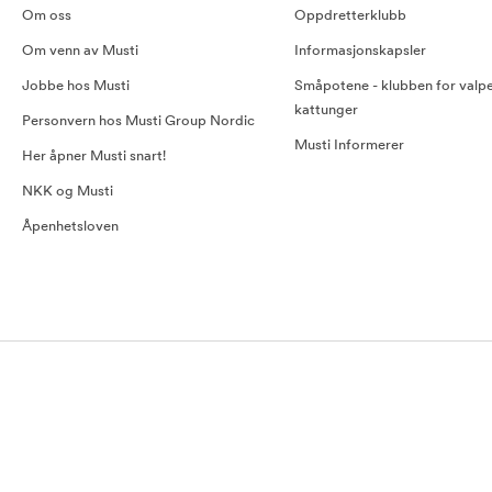
Om oss
Oppdretterklubb
Om venn av Musti
Informasjonskapsler
Jobbe hos Musti
Småpotene - klubben for valp
kattunger
Personvern hos Musti Group Nordic
Musti Informerer
Her åpner Musti snart!
NKK og Musti
Åpenhetsloven