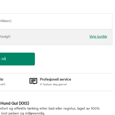
utikken)
tsolgt)
Velg butikk
 kr
Profesjonell service
rakt!
Vi hjelper deg gjerne!
l Hund Gul
(XXS)
ort og effektiv tørking etter bad eller regntur, laget av 100%
mot pelsen og miljøvennlig.