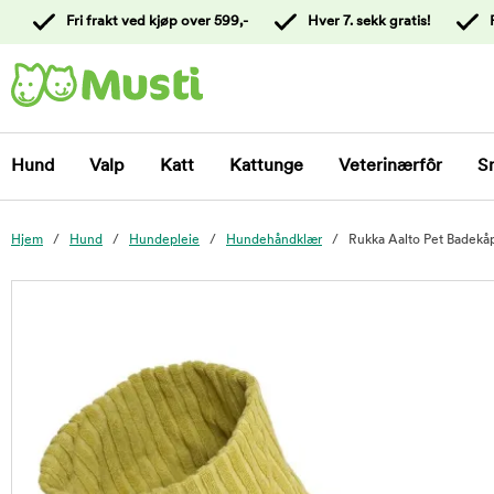
 til
Fri frakt ved kjøp over 599,-
Hver 7. sekk gratis!
oldet
Kontakt
kundeservice
Hund
Valp
Katt
Kattunge
Veterinærfôr
S
Hjem
Hund
Hundepleie
Hundehåndklær
Rukka Aalto Pet Badekåp
foo