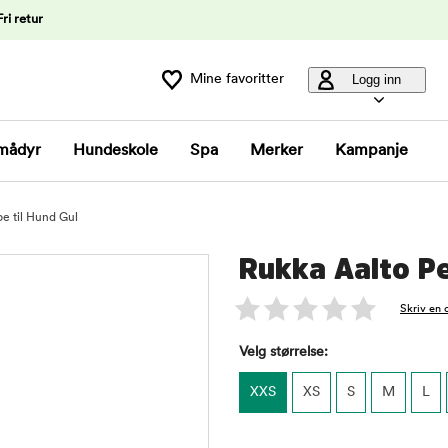
Fri retur
Mine favoritter
Logg inn
mådyr
Hundeskole
Spa
Merker
Kampanje
e til Hund Gul
Rukka Aalto Pe
Skriv en 
Velg størrelse:
XXS
XS
S
M
L