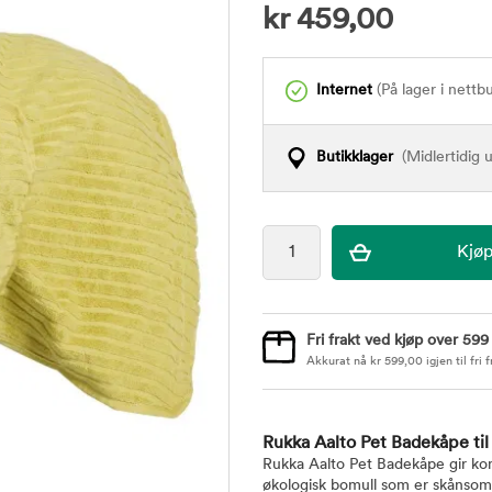
kr
459,00
Internet
(På lager i nettb
Butikklager
(Midlertidig u
Fri frakt ved kjøp over 599
Akkurat nå
kr
599,00
igjen til fri f
Rukka Aalto Pet Badekåpe ti
Rukka Aalto Pet Badekåpe gir komf
økologisk bomull som er skånsom 