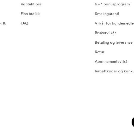
Kontakt oss
6 + 1 bonusprogram
Finn butikk
Smaksgaranti
er &
FAQ
Vilkår for kundemedl
Brukervilkår
Betaling og leveranse
Retur
Abonnementsvilkår
Rabattkoder og konku