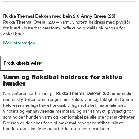
Rukka Thermal Dekken med bein 2.0 Army Green
(25)
Rukka Thermal Overall 2.0 – varm, vindtett heldress med plysjfôr
for hund. Justerbar passform, refleks og glidelås på ryggen for
enkel bruk.
Mer informasjon
Produktbeskrivelse
Varm og fleksibel heldress for aktive
hunder
Når vinteren setter inn, gir
Rukka Thermal Dekken 2.0
hunden din
den beskyttelsen den trenger mot kulde, vind og fuktighet. Denne
heldressen er laget av et teknisk 3-lags softshell-materiale med
vindtett og vannavvisende membran, og har et mykt, plysjaktig fôr
som holder hunden varm og komfortabel på alle utendørsaktiviteter.
Dressen er designet for å gi maksimal bevegelsesfrihet, slik at
hunden kan leke, løpe og utforske uten begrensninger.