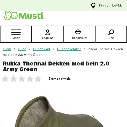
 til
Finn din butikk
oldet
Kontakt
kundeservice
Meny
Logg inn
Handlekurv
Søk
Hjem
Hund
Hundeklær
Hundeoveraller
Rukka Thermal Dekken
med bein 2.0 Army Green
Rukka Thermal Dekken med bein 2.0
foo
Army Green
Skriv en omtale