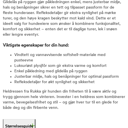
Glidelås på ryggen gjør påkledningen enkel, mens justerbar midje,
hals og benåpninger sikrer en tett og tilpasset passform for de
fleste hunderaser. Refleksdetaljer gir ekstra synlighet på mørke
turer, og den høye kragen beskytter mot kald vind. Dette er et
ideelt valg for hundeeiere som ønsker å kombinere funksjonalitet,
komfort og sikkerhet – enten det er til daglige turer, lek i snøen
eller lengre eventyr.
Viktigste egenskaper for din hund:
Vindtett og vannavvisende softshell-materiale med
pusteevne
Luksuriøst plysjfôr som gir ekstra varme og komfort
Enkel påkledning med glidelås på ryggen
Justerbar midje, hals og benåpninger for optimal passform
Refleksdetaljer for økt synlighet og sikkerhet
Heldressen fra Rukka gir hunden din friheten til å være aktiv og
trygg gjennom hele vinteren. Invester i en heldress som kombinerer
varme, bevegelsesfrihet og stil – og gjør hver tur til en glede for
både deg og din firbente venn.
Størrelsesguide