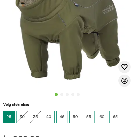
Velg størrelse:
25
30
35
40
45
50
55
60
65