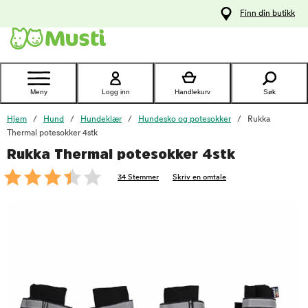
 til
Finn din butikk
oldet
Kontakt
kundeservice
Meny
Logg inn
Handlekurv
Søk
Hjem
Hund
Hundeklær
Hundesko og potesokker
Rukka
Thermal potesokker 4stk
Rukka Thermal potesokker 4stk
foo
34 Stemmer
Skriv en omtale