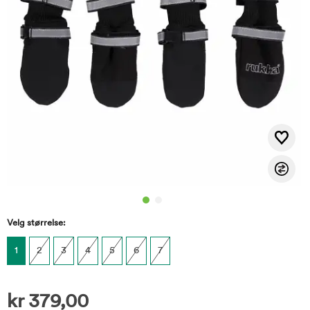
Velg størrelse:
1
2
3
4
5
6
7
kr
379,00