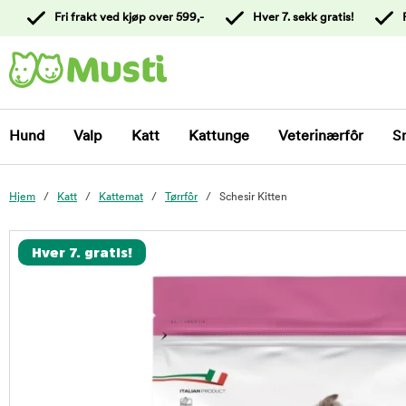
 til
Fri frakt ved kjøp over 599,-
Hver 7. sekk gratis!
oldet
Kontakt
kundeservice
Hund
Valp
Katt
Kattunge
Veterinærfôr
S
Hjem
Katt
Kattemat
Tørrfôr
Schesir Kitten
foo
Hver 7. gratis!