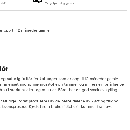
rakt!
Vi hjelper deg gjerne!
 er opp til 12 måneder gamle.
fôr
og naturlig fullfôr for kattunger som er opp til 12 måneder gamle.
sammensetning av næringsstoffer, vitaminer og mineraler for å hjelpe
ra til sterkt skjelett og muskler. Fôret har en god smak av kylling.
naturlige, fôret produseres av de beste delene av kjøtt og fisk og
uksjonsprosess. Kjøttet som brukes i Schesir kommer fra nøye