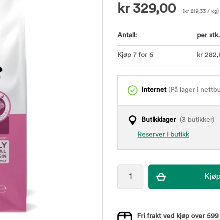
kr
329,00
(
kr
219,33
/ kg)
Antall:
per stk.
Kjøp 7 for 6
kr
282
Internet
(På lager i nettb
Butikklager
(3 butikker)
Reserver i butikk
Fri frakt ved kjøp over 599