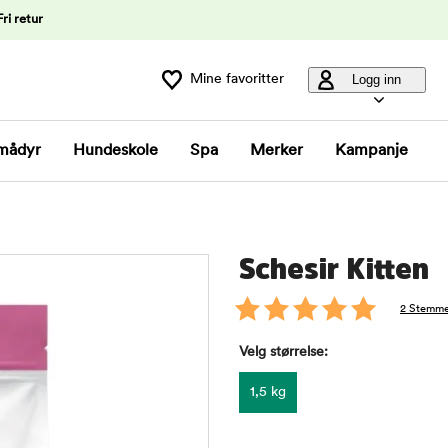
Fri retur
Mine favoritter
Logg inn
mådyr
Hundeskole
Spa
Merker
Kampanje
Schesir Kitten
2 Stemme
Velg størrelse:
1,5 kg