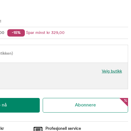
:
,00
-15%
Spar minst
kr
329
,00
utikken)
Velg butikk
%
 kr
Profesjonell service