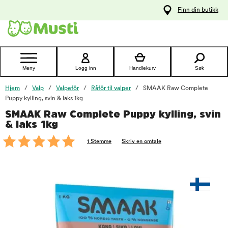
 til
Finn din butikk
oldet
Kontakt
kundeservice
Meny
Logg inn
Handlekurv
Søk
Hjem
Valp
Valpefôr
Råfôr til valper
SMAAK Raw Complete
Puppy kylling, svin & laks 1kg
SMAAK Raw Complete Puppy kylling, svin
foo
& laks 1kg
1 Stemme
Skriv en omtale