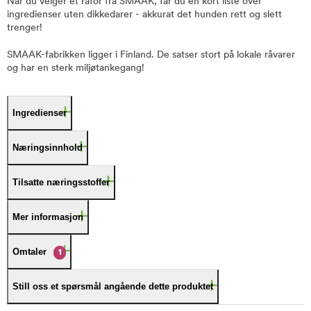
Når du velger et råfôr fra SMAAK, får du en kort liste over
ingredienser uten dikkedarer - akkurat det hunden rett og slett
trenger!
SMAAK-fabrikken ligger i Finland. De satser stort på lokale råvarer
og har en sterk miljøtankegang!
Ingredienser
Næringsinnhold
Tilsatte næringsstoffer
Mer informasjon
Omtaler
1
Still oss et spørsmål angående dette produktet