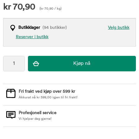
kr
70,90
(
kr
70,90
/ kg)
Butikklager
(94 butikker)
Velg butikk
Reserver i butikk
Fri frakt ved kjøp over 599 kr
Akkurat nå
kr
599,00
igjen til fri frakt!
Profesjonell service
Vi hjelper deg gjerne!