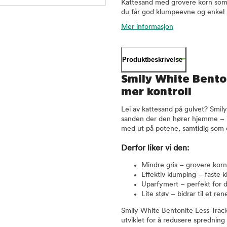
Kattesand med grovere korn som
du får god klumpeevne og enkel 
Mer informasjon
Produktbeskrivelse
Smily White Benton
mer kontroll
Lei av kattesand på gulvet? Smily
sanden der den hører hjemme – 
med ut på potene, samtidig som 
Derfor liker vi den:
Mindre gris – grovere korn 
Effektiv klumping – faste 
Uparfymert – perfekt for d
Lite støv – bidrar til et re
Smily White Bentonite Less Track 
utviklet for å redusere sprednin