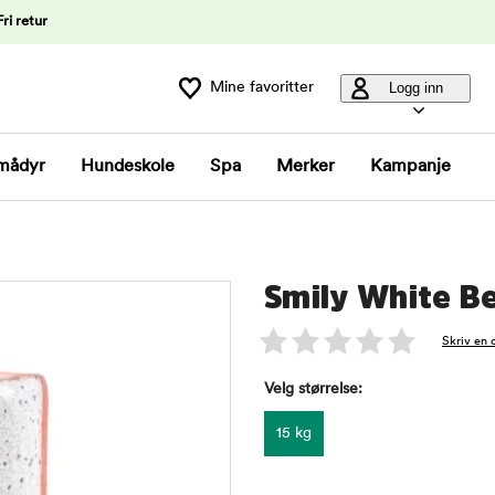
Fri retur
Mine favoritter
Logg inn
mådyr
Hundeskole
Spa
Merker
Kampanje
Smily White Be
Skriv en 
Velg størrelse:
15 kg