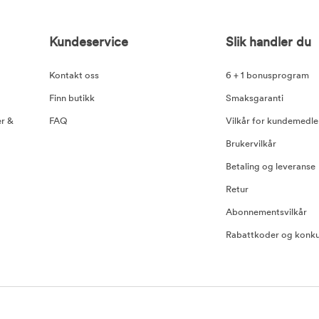
Kundeservice
Slik handler du
Kontakt oss
6 + 1 bonusprogram
Finn butikk
Smaksgaranti
er &
FAQ
Vilkår for kundemedl
Brukervilkår
Betaling og leveranse
Retur
Abonnementsvilkår
Rabattkoder og konku