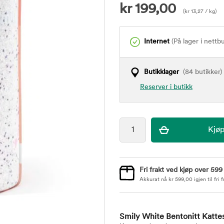
kr
199,00
(
kr
13,27
/ kg)
Internet
(På lager i nettb
Butikklager
(84 butikker)
Reserver i butikk
Fri frakt ved kjøp over 599
Akkurat nå
kr
599,00
igjen til fri f
Smily White Bentonitt Katte