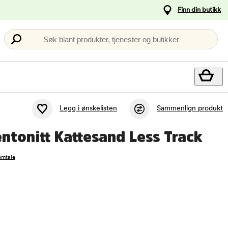
Finn din butikk
Søk blant produkter, tjenester og butikker
Legg i ønskelisten
Sammenlign produkt
ntonitt Kattesand Less Track
omtale