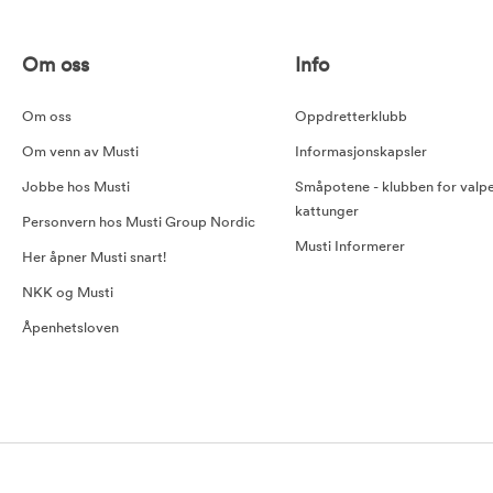
Om oss
Info
Om oss
Oppdretterklubb
Om venn av Musti
Informasjonskapsler
Jobbe hos Musti
Småpotene - klubben for valp
kattunger
Personvern hos Musti Group Nordic
Musti Informerer
Her åpner Musti snart!
NKK og Musti
Åpenhetsloven