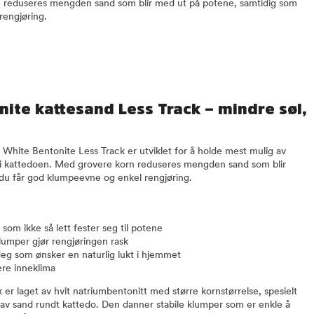
 reduseres mengden sand som blir med ut på potene, samtidig som
rengjøring.
ite kattesand Less Track – mindre søl,
 White Bentonite Less Track er utviklet for å holde mest mulig av
i kattedoen. Med grovere korn reduseres mengden sand som blir
du får god klumpeevne og enkel rengjøring.
som ikke så lett fester seg til potene
klumper gjør rengjøringen rask
eg som ønsker en naturlig lukt i hjemmet
nere inneklima
er laget av hvit natriumbentonitt med større kornstørrelse, spesielt
g av sand rundt kattedo. Den danner stabile klumper som er enkle å