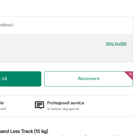
utikken)
Velg butikk
%
 kr
Profesjonell service
rakt!
Vi hjelper deg gjerne!
sand Less Track
(15 kg)