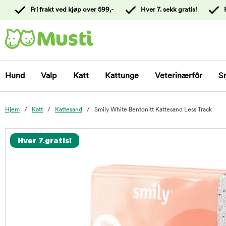
 til
Fri frakt ved kjøp over 599,-
Hver 7. sekk gratis!
oldet
Kontakt
kundeservice
Hund
Valp
Katt
Kattunge
Veterinærfôr
S
Hjem
Katt
Kattesand
Smily White Bentonitt Kattesand Less Track
foo
Hver 7.gratis!