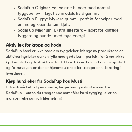
SodaPup Original: For voksne hunder med normalt
tyggebehov – laget av middels hard gummi.
SodaPup Puppy: Mykere gummi, perfekt for valper med
ømme og kløende tannkjøtt.
SodaPup Magnum: Ekstra slitesterk – laget for kraftige
tyggere og hunder med mye energi.
Aktiv lek for kropp og hode
SodaPup handler ikke bare om tyggeleker. Mange av produktene er
aktiviseringsleker du kan fylle med godbiter – perfekt for å motvirke
kjedsomhet og destruktiv atferd. Disse lekene holder hunden opptatt
og fornøyd, enten den er hjemme alene eller trenger en utfordring i
hverdagen.
Kjøp hundleker fra SodaPup hos Musti
Utforsk vårt utvalg av smarte, fargerike og robuste leker fra
SodaPup – enten du trenger noe som tåler hard tygging, eller en
morsom leke som gir hjernetrim!