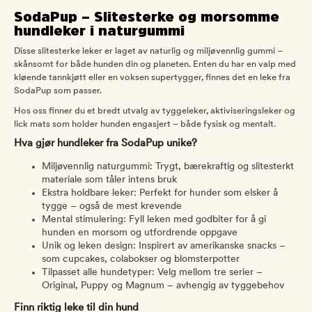
SodaPup – Slitesterke og morsomme
hundleker i naturgummi
Disse slitesterke leker er laget av naturlig og miljøvennlig gummi –
skånsomt for både hunden din og planeten. Enten du har en valp med
kløende tannkjøtt eller en voksen supertygger, finnes det en leke fra
SodaPup som passer.
Hos oss finner du et bredt utvalg av tyggeleker, aktiviseringsleker og
lick mats som holder hunden engasjert – både fysisk og mentalt.
Hva gjør hundleker fra SodaPup unike?
Miljøvennlig naturgummi: Trygt, bærekraftig og slitesterkt
materiale som tåler intens bruk
Ekstra holdbare leker: Perfekt for hunder som elsker å
tygge – også de mest krevende
Mental stimulering: Fyll leken med godbiter for å gi
hunden en morsom og utfordrende oppgave
Unik og leken design: Inspirert av amerikanske snacks –
som cupcakes, colabokser og blomsterpotter
Tilpasset alle hundetyper: Velg mellom tre serier –
Original, Puppy og Magnum – avhengig av tyggebehov
Finn riktig leke til din hund