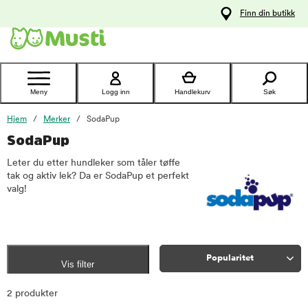
 til
Finn din butikk
oldet
Kontakt
kundeservice
Meny
Logg inn
Handlekurv
Søk
Hjem
Merker
SodaPup
SodaPup
Leter du etter hundleker som tåler tøffe
tak og aktiv lek? Da er SodaPup et perfekt
valg!
Popularitet
Vis filter
Sorter
2 produkter