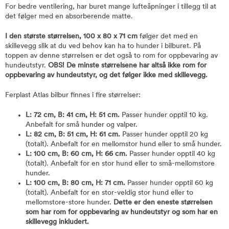
For bedre ventilering, har buret mange lufteåpninger i tillegg til at
det følger med en absorberende matte.
I den største størrelsen, 100 x 80 x 71 cm
følger det med en
skillevegg slik at du ved behov kan ha to hunder i bilburet. På
toppen av denne størrelsen er det også to rom for oppbevaring av
hundeutstyr.
OBS! De minste størrelsene har altså ikke rom for
oppbevaring av hundeutstyr, og det følger ikke med skillevegg.
Ferplast Atlas bilbur finnes i fire størrelser:
L: 72 cm, B: 41 cm, H: 51 cm.
Passer hunder opptil 10 kg.
Anbefalt for små hunder og valper.
L: 82 cm, B: 51 cm, H: 61 cm.
Passer hunder opptil 20 kg
(totalt). Anbefalt for en mellomstor hund eller to små hunder.
L: 100 cm, B: 60 cm, H: 66 cm.
Passer hunder opptil 40 kg
(totalt). Anbefalt for en stor hund eller to små-mellomstore
hunder.
L: 100 cm, B: 80 cm, H: 71 cm.
Passer hunder opptil 60 kg
(totalt). Anbefalt for en stor-veldig stor hund eller to
mellomstore-store hunder.
Dette er den eneste størrelsen
som har rom for oppbevaring av hundeutstyr og som har en
skillevegg inkludert.