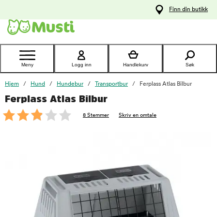
 til
Finn din butikk
oldet
Kontakt
kundeservice
Meny
Logg inn
Handlekurv
Søk
Hjem
Hund
Hundebur
Transportbur
Ferplass Atlas Bilbur
Ferplass Atlas Bilbur
foo
8 Stemmer
Skriv en omtale