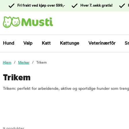
 til
Fri frakt ved kjøp over 599,-
Hver 7. sekk gratis!
oldet
Kontakt
kundeservice
Hund
Valp
Katt
Kattunge
Veterinærfôr
S
Hjem
Merker
Trikem
Trikem
Trikem: perfekt for arbeidende, aktive og sportslige hunder som trenge
9 produkter