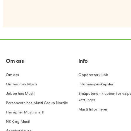
Om oss
Info
Om oss
Oppdretterklubb
Om venn av Musti
Informasjonskapsler
Jobbe hos Musti
Småpotene - klubben for valp
kattunger
Personvern hos Musti Group Nordic
Musti Informerer
Her åpner Musti snart!
NKK og Musti