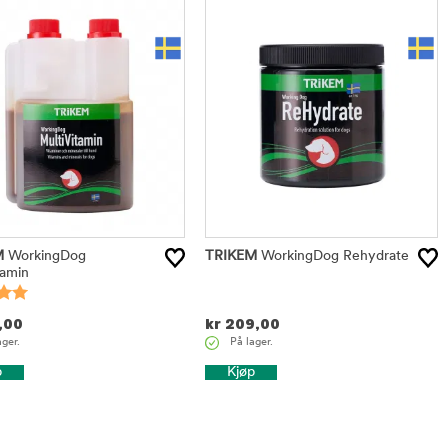
M
WorkingDog
TRIKEM
WorkingDog Rehydrate
tamin
,00
kr
209,00
ager.
På lager.
p
Kjøp