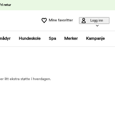
Fri retur
Mine favoritter
Logg inn
mådyr
Hundeskole
Spa
Merker
Kampanje
r litt ekstra støtte i hverdagen.