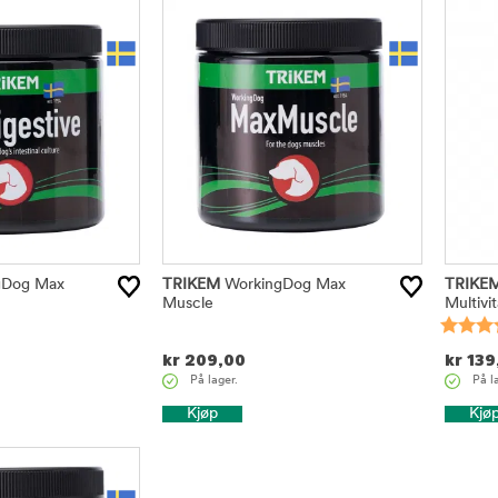
gDog Max
TRIKEM
WorkingDog Max
TRIKE
Muscle
Multivi
kr
209,00
kr
139
På lager.
På l
Kjøp
Kjø