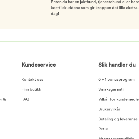
Enten du har en jakthund, tjenestehund eller bar
kosttilskuddene som gir kroppen det lille ekstra. 
dag!
Kundeservice
Slik handler du
Kontakt oss
6 + 1 bonusprogram
Finn butikk
Smaksgaranti
er &
FAQ
Vilkår for kundemedl
Brukervilkår
Betaling og leveranse
Retur