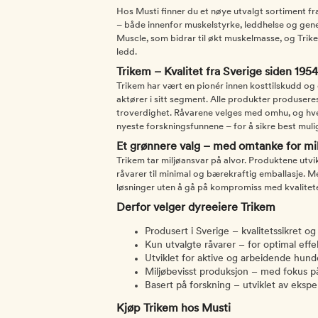
Hos Musti finner du et nøye utvalgt sortiment fr
– både innenfor muskelstyrke, leddhelse og gener
Muscle, som bidrar til økt muskelmasse, og Tr
ledd.
Trikem – Kvalitet fra Sverige siden 1954
Trikem har vært en pionér innen kosttilskudd og
aktører i sitt segment. Alle produkter produseres
troverdighet. Råvarene velges med omhu, og hver
nyeste forskningsfunnene – for å sikre best mulig
Et grønnere valg – med omtanke for mil
Trikem tar miljøansvar på alvor. Produktene utvi
råvarer til minimal og bærekraftig emballasje. M
løsninger uten å gå på kompromiss med kvalitet
Derfor velger dyreeiere Trikem
Produsert i Sverige – kvalitetssikret og 
Kun utvalgte råvarer – for optimal effe
Utviklet for aktive og arbeidende hunde
Miljøbevisst produksjon – med fokus p
Basert på forskning – utviklet av ekspe
Kjøp Trikem hos Musti