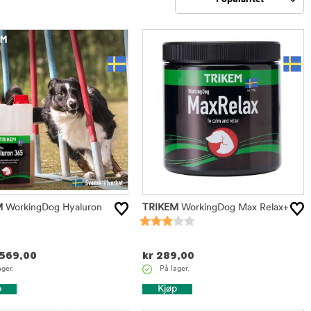
Sorter
M
WorkingDog Hyaluron
TRIKEM
WorkingDog Max Relax+
569,00
kr
289,00
ager.
På lager.
p
Kjøp