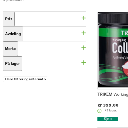
Pris
Avdeling
Merke
På lager
TRIKEM
Working
kr
399,00
På lager.
Kjøp