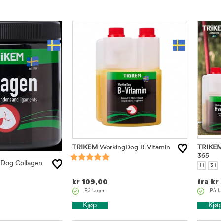
TRIKEM
WorkingDog B-Vitamin
TRIKE
365
Dog Collagen
1 l
3 l
kr
109,00
fra
kr
På lager.
På l
Kjøp
Kjø