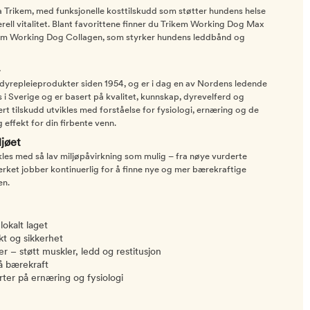
a Trikem, med funksjonelle kosttilskudd som støtter hundens helse
ell vitalitet. Blant favorittene finner du Trikem Working Dog Max
ikem Working Dog Collagen, som styrker hundens leddbånd og
 dyrepleieprodukter siden 1954, og er i dag en av Nordens ledende
 i Sverige og er basert på kvalitet, kunnskap, dyrevelferd og
t tilskudd utvikles med forståelse for fysiologi, ernæring og de
 effekt for din firbente venn.
jøet
kles med så lav miljøpåvirkning som mulig – fra nøye vurderte
erket jobber kontinuerlig for å finne nye og mer bærekraftige
en.
lokalt laget
kt og sikkerhet
r – støtt muskler, ledd og restitusjon
å bærekraft
rter på ernæring og fysiologi