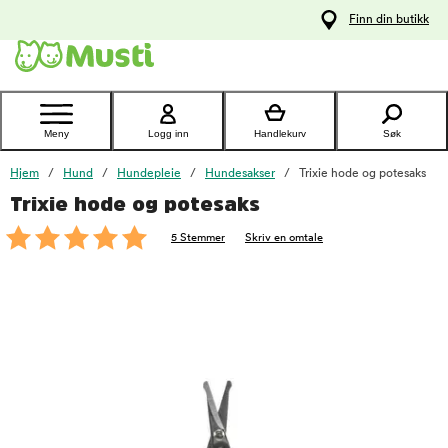
 til
Finn din butikk
oldet
Kontakt
kundeservice
Meny
Logg inn
Handlekurv
Søk
Hjem
Hund
Hundepleie
Hundesakser
Trixie hode og potesaks
Trixie hode og potesaks
foo
5 Stemmer
Skriv en omtale