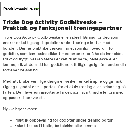
Produktbeskrivelse
Trixie Dog Activity Godbitveske –
Praktisk og funksjonell treningspartner
Trixie Dog Activity Godbitveske er en ideell løsning for deg som
ønsker enkel tilgang til godbiter under trening eller tur med
hunden. Denne praktiske vesken har et romslig hovedrom for
godbiter, som kan festes sikkert med en snor for å holde innholdet
friskt og trygt. Vesken festes enkelt til et belte, belteløkke eller
lomme, slik at du alltid har godbitene lett tilgjengelig når hunden din
fortjener belønning.
Med sitt brukervennlige design er vesken enkel å åpne og gir rask
tilgang til godbitene – perfekt for effektiv trening eller belønning på
farten. Den leveres i assorterte farger, som svart, rød eller oransje,
og passer til enhver stil.
Nøkkelegenskaper:
Praktisk oppbevaring for godbiter under trening og tur
Enkelt festes til belte, belteløkke eller lomme