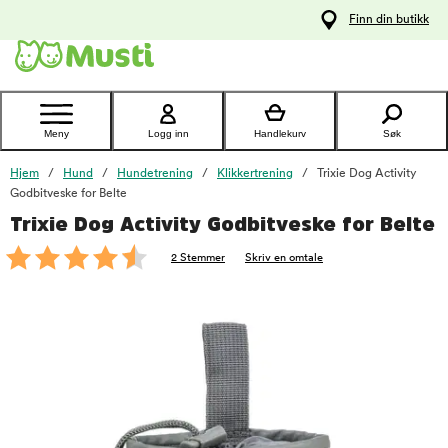
 til
Finn din butikk
oldet
Kontakt
kundeservice
Meny
Logg inn
Handlekurv
Søk
Hjem
Hund
Hundetrening
Klikkertrening
Trixie Dog Activity
Godbitveske for Belte
Trixie Dog Activity Godbitveske for Belte
foo
2 Stemmer
Skriv en omtale