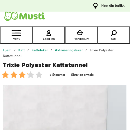
 til
Finn din butikk
oldet
Kontakt
kundeservice
Meny
Logg inn
Handlekurv
Søk
Hjem
Katt
Katteleker
Aktiviseringsleker
Trixie Polyester
Kattetunnel
Trixie Polyester Kattetunnel
foo
8 Stemmer
Skriv en omtale