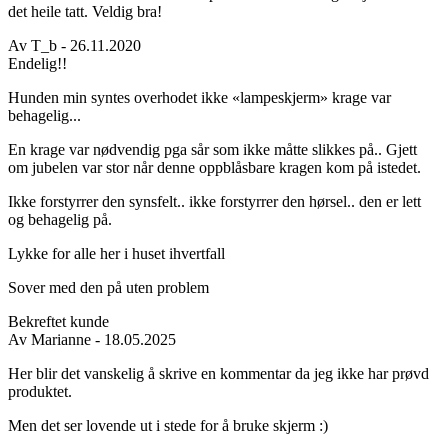
det heile tatt. Veldig bra!
Av
T_b
- 26.11.2020
Endelig!!
Hunden min syntes overhodet ikke «lampeskjerm» krage var
behagelig...
En krage var nødvendig pga sår som ikke måtte slikkes på.. Gjett
om jubelen var stor når denne oppblåsbare kragen kom på istedet.
Ikke forstyrrer den synsfelt.. ikke forstyrrer den hørsel.. den er lett
og behagelig på.
Lykke for alle her i huset ihvertfall
Sover med den på uten problem
Bekreftet kunde
Av
Marianne
- 18.05.2025
Her blir det vanskelig å skrive en kommentar da jeg ikke har prøvd
produktet.
Men det ser lovende ut i stede for å bruke skjerm :)