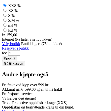
XXS
%
XS
%
S
%
S/M
%
m/l
%
l/xl
%
kr
159,00
Internet
(På lager i nettbutikken)
Velg butikk
Butikklager
(75 butikker)
Reserver i butikk
foo
Andre kjøpte også
Fri frakt ved kjøp over 599 kr
Akkurat nå
kr
599,00
igjen til fri frakt!
Profesjonell service
Vi hjelper deg gjerne!
Trixie Protective oppblåsbar krage
(XXS)
Oppblåsbar og beskyttende krage til din hund.