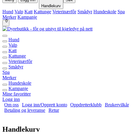
Handlekurv
Hund
Valp
Katt
Kattunge
Veterinærfôr
Smådyr
Hundeskole
Spa
Merker
Kampanje
0
Hund
Valp
Katt
Kattunge
Veterinærfôr
Smådyr
Spa
Merker
Hundeskole
Kampanje
Mine favoritter
Logg inn
Om oss
Logg inn/Opprett konto
Oppdretterklubb
Brukervilkår
Betaling og leveranse
Retur
Handlekurv