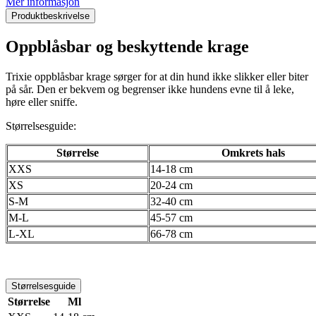
Mer informasjon
Produktbeskrivelse
Oppblåsbar og beskyttende krage
Trixie oppblåsbar krage sørger for at din hund ikke slikker eller biter
på sår. Den er bekvem og begrenser ikke hundens evne til å leke,
høre eller sniffe.
Størrelsesguide:
Størrelse
Omkrets hals
XXS
14-18 cm
XS
20-24 cm
S-M
32-40 cm
M-L
45-57 cm
L-XL
66-78 cm
Størrelsesguide
Størrelse
Ml