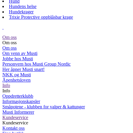
Hund
Hundens helse
Hundekrager
Trixie Protective oppblåsbar krage
Om oss
Om oss
Om oss
Om venn av Musti
Jobbe hos Musti
Personvern hos Musti Group Nordic
Her åpner Musti snart!
NKK og Musti
Åpenhetsloven
Info
Info
Oppdretterklubb
Informasjonskapsler
Småpotene - klubben for valper & kattunger
Musti Informerer
Kundeservice
Kundeservice
Kontakt oss