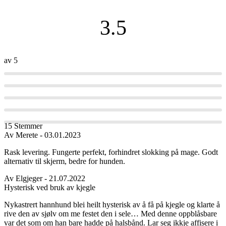
3.5
av 5
15 Stemmer
Av
Merete
- 03.01.2023
Rask levering. Fungerte perfekt, forhindret slokking på mage. Godt
alternativ til skjerm, bedre for hunden.
Av
Elgjeger
- 21.07.2022
Hysterisk ved bruk av kjegle
Nykastrert hannhund blei heilt hysterisk av å få på kjegle og klarte å
rive den av sjølv om me festet den i sele… Med denne oppblåsbare
var det som om han bare hadde på halsbånd. Lar seg ikkje affisere i