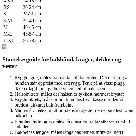
XXS
14-18 cm
XS
20-24 cm
S
24-31 cm
S-M
32-40 cm
M
40-45 cm
M-L
45-57 cm
L-XL
66-78 cm
Størrelsesguide for halsbånd, krager, dekken og
vester
Rygglengde, måles fra manken til haleroten. Det er viktig at
hunden står oppreist med rett rygg. Tenk på at visse plagg
ikke er lagd får å gå hele veien ned til haleroten.
Halsomkrets, måles der halsen er tykkest nærmest brystet.
Brystomkrets, måles rundt hundens brystkasse der den er
bredest, akkurat bak frambeina.
Midjemål, måles rundt hundens midje der den er smalest foran
bakbeina.
Frambeinas lengde, måles på innsiden fra brystkassen ned til
ankelen.
Bakbeinas lengde, måles langs bakbeinets indre del ned til