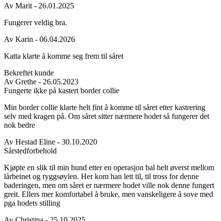
Av
Marit
- 26.01.2025
Fungerer veldig bra.
Av
Karin
- 06.04.2026
Katta klarte å komme seg frem til såret
Bekreftet kunde
Av
Grethe
- 26.05.2023
Fungerte ikke på kastert border collie
Min border collie klarte helt fint å komme til såret etter kastrering
selv med kragen på. Om såret sitter nærmere hodet så fungerer det
nok bedre
Av
Hestad Eline
- 30.10.2020
Sårstedforbehold
Kjøpte en slik til min hund etter en operasjon bal helt øverst mellom
lårbeinet og ryggsøylen. Her kom han lett til, til tross for denne
baderingen, men om såret er nærmere hodet ville nok denne fungert
greit. Ellers mer komfortabel å bruke, men vanskeligere å sove med
pga hodets stilling
Av
Christina
- 25.10.2025