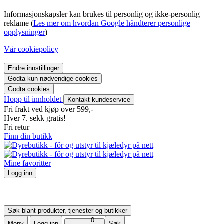
Informasjonskapsler kan brukes til personlig og ikke-personlig
reklame (
Les mer om hvordan Google håndterer personlige
opplysninger
)
Vår cookiepolicy
Endre innstillinger
Godta kun nødvendige cookies
Godta cookies
Hopp til innholdet
Kontakt kundeservice
Fri frakt ved kjøp over 599,-
Hver 7. sekk gratis!
Fri retur
Finn din butikk
Mine favoritter
Logg inn
Logg inn
Bli medlem
Mine bestillinger
Søk blant produkter, tjenester og butikker
0
Meny
Logg inn
Søk