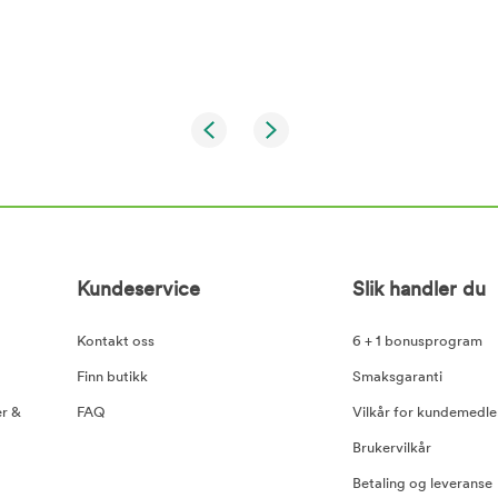
Kundeservice
Slik handler du
Kontakt oss
6 + 1 bonusprogram
Finn butikk
Smaksgaranti
er &
FAQ
Vilkår for kundemedl
Brukervilkår
Betaling og leveranse