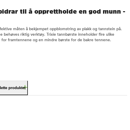
bidrar til å opprettholde en god munn -
fektive måten å bekjempet oppblomstring av plakk og tannstein på.
e behøves riktig verktøy. Trixie tannbørste inneholder fire ulike
e for framtennene og en mindre børste for de bakre tennene.
dette produktet