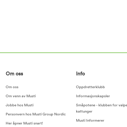
Om oss
Info
Om oss
Oppdretterklubb
Om venn av Musti
Informasjonskapsler
Jobbe hos Musti
Småpotene - klubben for valp
kattunger
Personvern hos Musti Group Nordic
Musti Informerer
Her åpner Musti snart!