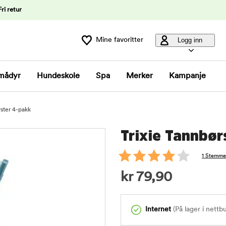
Fri retur
Mine favoritter
Logg inn
mådyr
Hundeskole
Spa
Merker
Kampanje
rster 4-pakk
Trixie Tannbør
1 Stemme
kr
79,90
Internet
(På lager i nettb