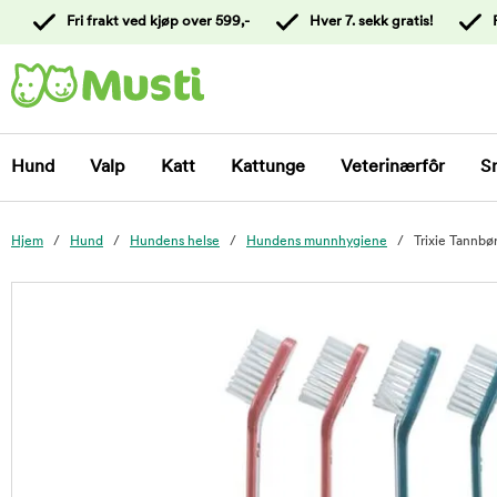
 til
Fri frakt ved kjøp over 599,-
Hver 7. sekk gratis!
oldet
Kontakt
kundeservice
Hund
Valp
Katt
Kattunge
Veterinærfôr
S
Hjem
Hund
Hundens helse
Hundens munnhygiene
Trixie Tannbø
foo