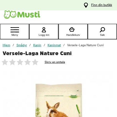
 til
Finn din butikk
oldet
Kontakt
kundeservice
Meny
Logg inn
Handlekurv
Søk
Hjem
Smådyr
Kanin
Kaninmat
Versele-Laga Nature Cuni
Versele-Laga Nature Cuni
foo
Skriv en omtale