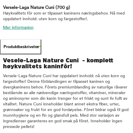
Versele-Laga Nature Cuni
(700 g)
Høykvalitets fôr som er tilpasset kaninens næringsbehov. Nå med
oppdatert innhold: uten korn og fargestoffer!.
Mer informasjon
Produktbeskrivelse
Vesele-Laga Nature Cuni - komplett
høykvalitets kaninfôr!
Versele-Laga Nature Cuni har oppdatert innhold: nå uten korn og
fargestoffer! Denne fôrblandingen er tilpasset kaninen og
dvergkaninens behov. Fôrets premiumblanding av naturlige råvarer
bestående av alle nødvendige næringsstoffer, vitaminer, mineraler
og aminosyrer som din kanin trenger for et friskt og sunt liv fullt av
vitalitet. Nature Cuni inneholder blant annet ekstra fiber, urter,
grønnsaker og frukt for en god fordøyelse. Fôret bidrar også til god
munnhygiene og en fin og glansfull pels. Med stor variasjon av
ingredienser garanteres en god smak på fôret. Inneholder ingen
pressede pellets!