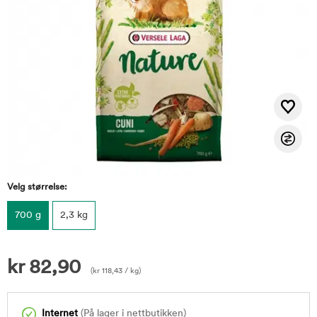
Velg størrelse:
700 g
2,3 kg
kr
82,90
(
kr
118,43
/ kg)
Internet
(På lager i nettbutikken)