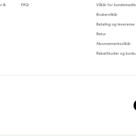
er &
FAQ
Vilkår for kundemedl
Brukervilkår
Betaling og leveranse
Retur
Abonnementsvilkår
Rabattkoder og konku