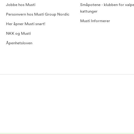
Jobbe hos Musti
Småpotene - klubben for valp
kattunger
Personvern hos Musti Group Nordic
Musti Informerer
Her åpner Musti snart!
NKK og Musti
Åpenhetsloven