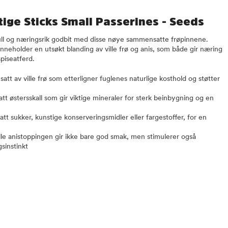
ige Sticks Small Passerines - Seeds
ll og næringsrik godbit med disse nøye sammensatte frøpinnene.
neholder en utsøkt blanding av ville frø og anis, som både gir næring
spiseatferd.
tt av ville frø som etterligner fuglenes naturlige kosthold og støtter
satt østersskall som gir viktige mineraler for sterk beinbygning og en
satt sukker, kunstige konserveringsmidler eller fargestoffer, for en
le anistoppingen gir ikke bare god smak, men stimulerer også
gsinstinkt