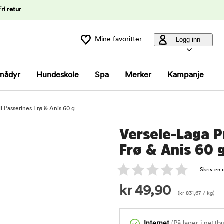
Fri retur
Mine favoritter
Logg inn
mådyr
Hundeskole
Spa
Merker
Kampanje
l Passerines Frø & Anis 60 g
Versele-Laga P
Frø & Anis 60 
Skriv en 
kr
49,90
(
kr
831,67
/ kg)
Internet
(På lager i nettb