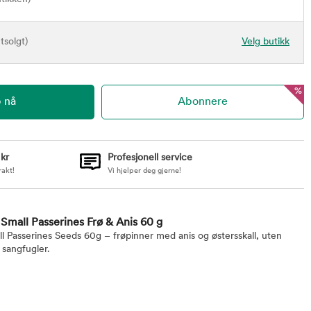
tsolgt)
Velg butikk
%
 kr
Profesjonell service
rakt!
Vi hjelper deg gjerne!
 Small Passerines Frø & Anis 60 g
ll Passerines Seeds 60g – frøpinner med anis og østersskall, uten
å sangfugler.