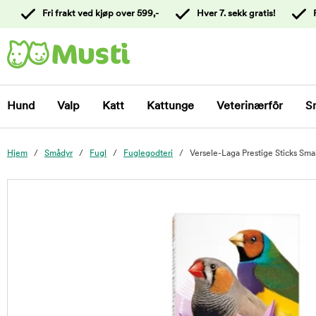
 til
Fri frakt ved kjøp over 599,-
Hver 7. sekk gratis!
oldet
Kontakt
kundeservice
Hund
Valp
Katt
Kattunge
Veterinærfôr
S
Hjem
Smådyr
Fugl
Fuglegodteri
Versele-Laga Prestige Sticks Smal
foo