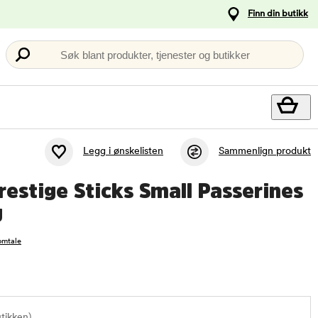
Finn din butikk
Søk blant produkter, tjenester og butikker
Legg i ønskelisten
Sammenlign produkt
restige Sticks Small Passerines
g
omtale
utikken)