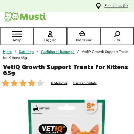
 til
Finn din butikk
oldet
Kontakt
kundeservice
Meny
Logg inn
Handlekurv
Søk
Hjem
Kattunge
Godbiter til kattunge
VetIQ Growth Support Treats
for Kittens 65g
VetIQ Growth Support Treats for Kittens
foo
65g
6 Stemmer
Skriv en omtale