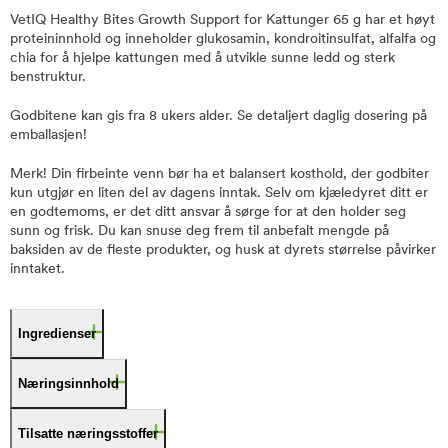
VetIQ Healthy Bites Growth Support for Kattunger 65 g har et høyt
proteininnhold og inneholder glukosamin, kondroitinsulfat, alfalfa og
chia for å hjelpe kattungen med å utvikle sunne ledd og sterk
benstruktur.
Godbitene kan gis fra 8 ukers alder. Se detaljert daglig dosering på
emballasjen!
Merk! Din firbeinte venn bør ha et balansert kosthold, der godbiter
kun utgjør en liten del av dagens inntak. Selv om kjæledyret ditt er
en godtemoms, er det ditt ansvar å sørge for at den holder seg
sunn og frisk. Du kan snuse deg frem til anbefalt mengde på
baksiden av de fleste produkter, og husk at dyrets størrelse påvirker
inntaket.
Ingredienser
Næringsinnhold
Tilsatte næringsstoffer