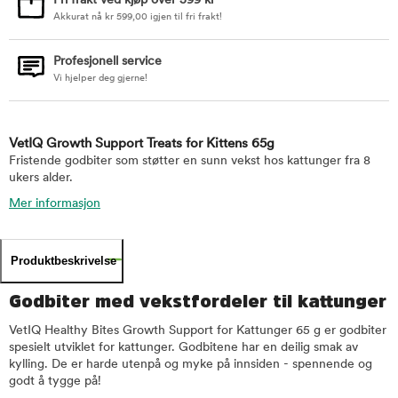
Fri frakt ved kjøp over 599 kr
Akkurat nå
kr
599,00
igjen til fri frakt!
Profesjonell service
Vi hjelper deg gjerne!
VetIQ Growth Support Treats for Kittens 65g
Fristende godbiter som støtter en sunn vekst hos kattunger fra 8
ukers alder.
Mer informasjon
Produktbeskrivelse
Godbiter med vekstfordeler til kattunger
VetIQ Healthy Bites Growth Support for Kattunger 65 g er godbiter
spesielt utviklet for kattunger. Godbitene har en deilig smak av
kylling. De er harde utenpå og myke på innsiden - spennende og
godt å tygge på!