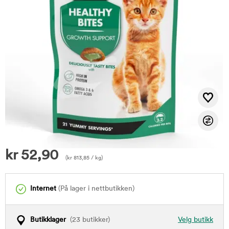
kr
52,90
(
kr
813,85
/ kg)
Internet
(På lager i nettbutikken)
Butikklager
(23 butikker)
Velg butikk