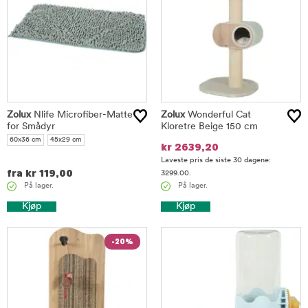
Zolux
Nlife Microfiber-Matte
Zolux
Wonderful Cat
for Smådyr
Kloretre Beige 150 cm
60x36 cm
45x29 cm
kr
2639,20
Laveste pris de siste 30 dagene:
fra
kr
119,00
3299.00.
På lager.
På lager.
Kjøp
Kjøp
-20%