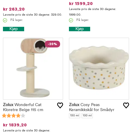
kr
1599,20
kr
263,20
Laveste pris de siste 30 dagene:
Laveste pris de siste 30 dagene: 329.00.
1999.00.
På lager.
På lager.
Kjøp
Kjøp
-20%
Zolux
Wonderful Cat
Zolux
Cosy Peas
Kloretre Beige 115 cm
Keramikkskål for Smådyr
150 ml
100 ml
kr
1839,20
Laveste pris de siste 30 dagene: