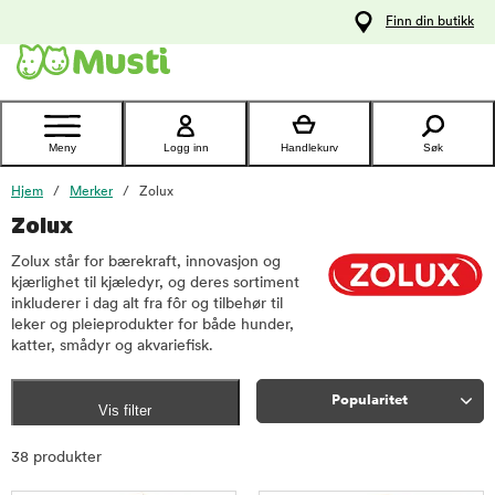
 til
Finn din butikk
oldet
Kontakt
kundeservice
Meny
Logg inn
Handlekurv
Søk
Hjem
Merker
Zolux
Zolux
Zolux står for bærekraft, innovasjon og
kjærlighet til kjæledyr, og deres sortiment
inkluderer i dag alt fra fôr og tilbehør til
leker og pleieprodukter for både hunder,
katter, smådyr og akvariefisk.
Popularitet
Vis filter
Sorter
38 produkter