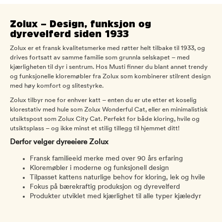
Zolux – Design, funksjon og
dyrevelferd siden 1933
Zolux er et fransk kvalitetsmerke med røtter helt tilbake til 1933, og
drives fortsatt av samme familie som grunnla selskapet – med
kjærligheten til dyr i sentrum. Hos Musti finner du blant annet trendy
og funksjonelle kloremøbler fra Zolux som kombinerer stilrent design
med høy komfort og slitestyrke.
Zolux tilbyr noe for enhver katt – enten du er ute etter et koselig
klorestativ med hule som Zolux Wonderful Cat, eller en minimalistisk
utsiktspost som Zolux City Cat. Perfekt for både kloring, hvile og
utsiktsplass – og ikke minst et stilig tillegg til hjemmet ditt!
Derfor velger dyreeiere Zolux
Fransk familieeid merke med over 90 års erfaring
Kloremøbler i moderne og funksjonell design
Tilpasset kattens naturlige behov for kloring, lek og hvile
Fokus på bærekraftig produksjon og dyrevelferd
Produkter utviklet med kjærlighet til alle typer kjæledyr