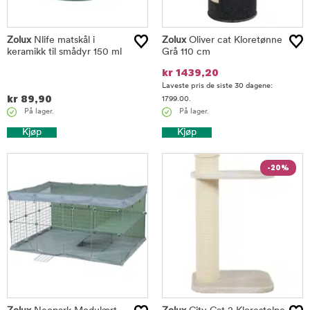
Zolux
Nlife matskål i
Zolux
Oliver cat Kloretønne
keramikk til smådyr 150 ml
Grå 110 cm
kr
1439,20
Laveste pris de siste 30 dagene:
kr
89,90
1799.00.
På lager.
På lager.
Kjøp
Kjøp
-20%