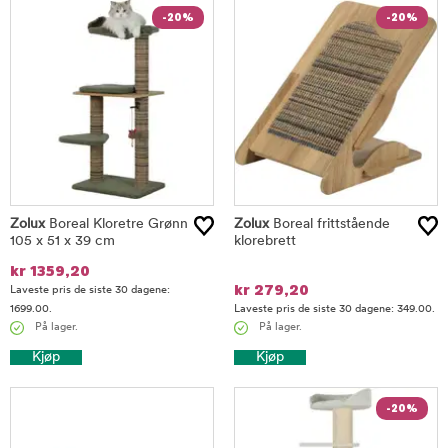
-20%
-20%
Zolux
Boreal Kloretre Grønn
Zolux
Boreal frittstående
105 x 51 x 39 cm
klorebrett
kr
1359,20
kr
279,20
Laveste pris de siste 30 dagene:
1699.00.
Laveste pris de siste 30 dagene: 349.00.
På lager.
På lager.
Kjøp
Kjøp
-20%