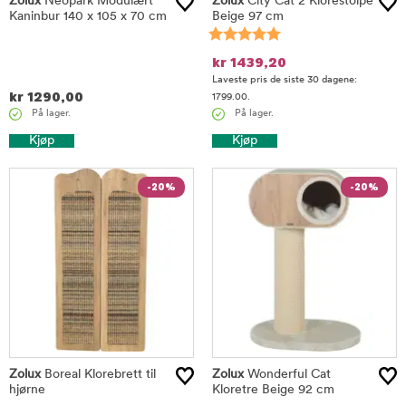
Zolux
Neopark Modulært
Zolux
City Cat 2 Klorestolpe
Kaninbur 140 x 105 x 70 cm
Beige 97 cm
kr
1439,20
Laveste pris de siste 30 dagene:
kr
1290,00
1799.00.
På lager.
På lager.
Kjøp
Kjøp
-20%
-20%
Zolux
Boreal Klorebrett til
Zolux
Wonderful Cat
hjørne
Kloretre Beige 92 cm