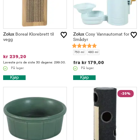
Zolux
Boreal Klorebrett til
Zolux
Cosy Vannautomat for
vegg
Smådyr
750 ml
480 ml
kr
239,20
fra
kr
179,00
Laveste pris de siste 30 dagene: 299.00.
På lager.
På lager.
Kjøp
Kjøp
-20%