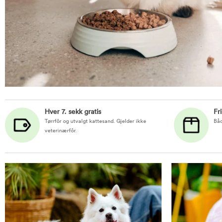
Hver 7. sekk gratis
Fr
Tørrfôr og utvalgt kattesand. Gjelder ikke
Båd
veterinærfôr.