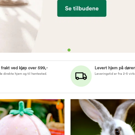
i frakt ved kjøp over 599,-
Levert hjem på døre
e direkte hjem og til hentested.
Leveringstid er fra 2-5 vir