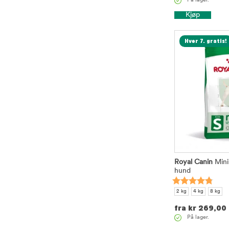
På lager.
Kjøp
Hver 7. gratis!
Royal Canin
Mini 
hund
2 kg
4 kg
8 kg
fra
kr
269,00
På lager.