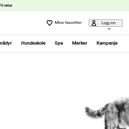
Fri retur
Mine favoritter
Logg inn
mådyr
Hundeskole
Spa
Merker
Kampanje