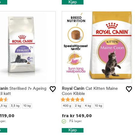
p
Kjøp
anin
Sterilised 7+ Ageing
Royal Canin
Cat Kitten Maine
il katt
Coon Kibble
,5 kg
3,5 kg
10 kg
400 g
2 kg
4 kg
10 kg
119,00
fra
kr
149,00
ager.
På lager.
p
Kjøp