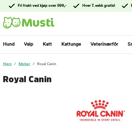
 til
Fri frakt ved kjøp over 599,-
Hver 7. sekk gratis!
oldet
Kontakt
kundeservice
Hund
Valp
Katt
Kattunge
Veterinærfôr
S
Hjem
Merker
Royal Canin
Royal Canin