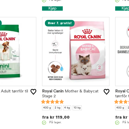
På lager.
På l
Kjøp
Kjø
Hver 7. gratis!
Adult tørrfôr til
Royal Canin
Mother & Babycat
Royal C
Stage 2
tørrfôr t
400 g
2 kg
4 kg
10 kg
400 g
fra
kr
119,00
fra
kr
På lager.
På l