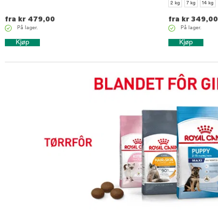
2 kg
7 kg
14 kg
fra
kr
479,00
fra
kr
349,00
På lager.
På lager.
Kjøp
Kjøp