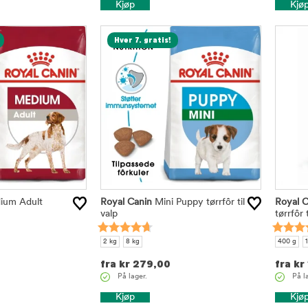
Kjøp
Kjø
Hver 7. gratis!
um Adult
Royal Canin
Mini Puppy tørrfôr til
Royal C
valp
tørrfôr t
2 kg
8 kg
400 g
1
fra
kr
279,00
fra
kr
På lager.
På l
Kjøp
Kjø