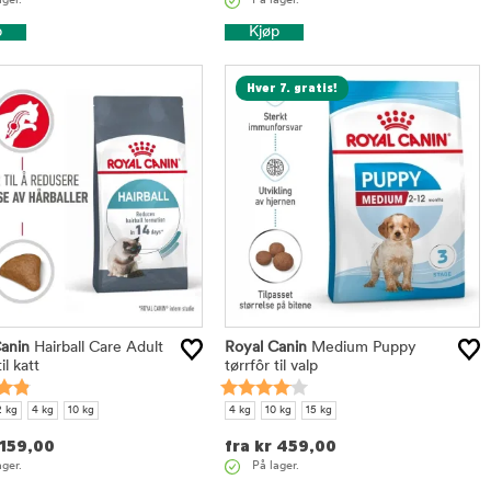
ager.
På lager.
p
Kjøp
Hver 7. gratis!
anin
Hairball Care Adult
Royal Canin
Medium Puppy
il katt
tørrfôr til valp
2 kg
4 kg
10 kg
4 kg
10 kg
15 kg
159,00
fra
kr
459,00
ager.
På lager.