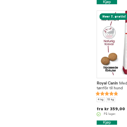
Kjøp
Hver 7. gratis!
Royal Canin
Medi
tørrfôr til hund
4 kg
15 kg
fra
kr
359,00
På lager.
Kjøp