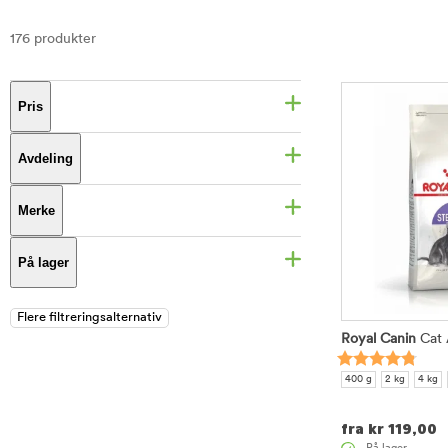
176 produkter
Pris
Avdeling
Merke
På lager
Royal Canin
Cat A
400 g
2 kg
4 kg
fra
kr
119,00