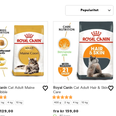
Popularitet
Sorter
anin
Cat Adult Maine
Royal Canin
Cat Adult Hair & Skin
ibble
Care
2 kg
4 kg
10 kg
400 g
2 kg
4 kg
10 kg
129,00
fra
kr
159,00