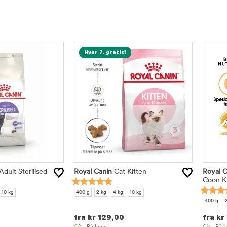
Hver 7. gratis!
dult Sterilised
Royal Canin
Cat Kitten
Royal C
Coon K
10 kg
400 g
2 kg
4 kg
10 kg
400 g
fra
kr
129,00
fra
kr