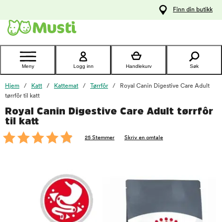
 til
Finn din butikk
oldet
Kontakt
kundeservice
Meny
Logg inn
Handlekurv
Søk
Hjem
Katt
Kattemat
Tørrfôr
Royal Canin Digestive Care Adult
tørrfôr til katt
Royal Canin Digestive Care Adult tørrfôr
foo
til katt
25 Stemmer
Skriv en omtale