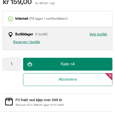
kr
159,00
(
kr
397,50
/ kg)
Internet
(På lager i nettbutikken)
Butikklager
(1 butik)
Velg butikk
Reserver i butikk
%
Fri frakt ved kjøp over 599 kr
Akkurat nå
kr
599,00
igjen til fri frakt!