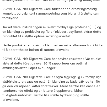
avføringskvalitet, noe som kan være et tegn på dårlig fordøyelse.
ROYAL CANIN® Digestive Care tørrfôr er en ernæringsmessig
komplett og balansert sammensetning som bidrar til å støtte sunn
fordøyelse.
Takket være inkluderingen av svært fordøyelige proteiner (LIP) og
en blanding av prebiotika og fibre (inkludert psyllium), bidrar dette
produktet til å støtte optimal avføringskvalitet .
Dette produktet er også utviklet med en mineralbalanse for å bidra
til å opprettholde helsen til kattens urinveier.
ROYAL CANIN® Digestive Care har beviste resultater. Vår studie*
viste at dette fôret ga over 95 % rapporterer om optimal
avføringskvalitet i løpet av 10 dager*.
ROYAL CANIN® Digestive Care er også tilgjengelig i 2 forskjellige
våtfôrteksturer: saus og paté. En blanding av både våt- og tørrfôr
gir den variasjonen katter foretrekker. Mens tørrfôr kan danne en
tannbørsende effekt og er lettere å oppbevare, bidrar
fuktighetsinnholdet i våtfôr til å støtte hydrering og støtte
urinveiene.