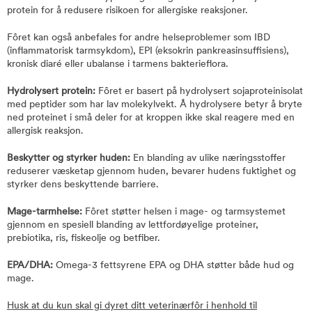
protein for å redusere risikoen for allergiske reaksjoner.
Fôret kan også anbefales for andre helseproblemer som IBD
(inflammatorisk tarmsykdom), EPI (eksokrin pankreasinsuffisiens),
kronisk diaré eller ubalanse i tarmens bakterieflora.
Hydrolysert protein:
Fôret er basert på hydrolysert sojaproteinisolat
med peptider som har lav molekylvekt. Å hydrolysere betyr å bryte
ned proteinet i små deler for at kroppen ikke skal reagere med en
allergisk reaksjon.
Beskytter og styrker huden:
En blanding av ulike næringsstoffer
reduserer væsketap gjennom huden, bevarer hudens fuktighet og
styrker dens beskyttende barriere.
Mage-tarmhelse:
Fôret støtter helsen i mage- og tarmsystemet
gjennom en spesiell blanding av lettfordøyelige proteiner,
prebiotika, ris, fiskeolje og betfiber.
EPA/DHA:
Omega-3 fettsyrene EPA og DHA støtter både hud og
mage.
Husk at du kun skal gi dyret ditt veterinærfôr i henhold til