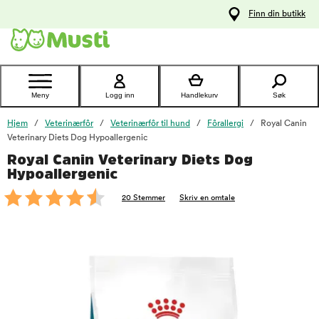
 til
Finn din butikk
oldet
Kontakt
kundeservice
Meny
Logg inn
Handlekurv
Søk
Hjem
Veterinærfôr
Veterinærfôr til hund
Fôrallergi
Royal Canin
Veterinary Diets Dog Hypoallergenic
Royal Canin Veterinary Diets Dog
foo
Hypoallergenic
20 Stemmer
Skriv en omtale