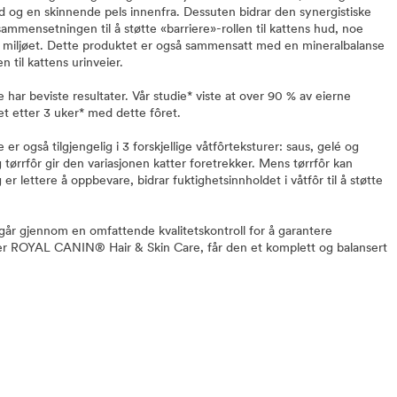
ud og en skinnende pels innenfra. Dessuten bidrar den synergistiske
ammensetningen til å støtte «barriere»-rollen til kattens hud, noe
t miljøet. Dette produktet er også sammensatt med en mineralbalanse
n til kattens urinveier.
r beviste resultater. Vår studie* viste at over 90 % av eierne
et etter 3 uker* med dette fôret.
også tilgjengelig i 3 forskjellige våtfôrteksturer: saus, gelé og
 tørrfôr gir den variasjonen katter foretrekker. Mens tørrfôr kan
r lettere å oppbevare, bidrar fuktighetsinnholdet i våtfôr til å støtte
 gjennom en omfattende kvalitetskontroll for å garantere
iser ROYAL CANIN® Hair & Skin Care, får den et komplett og balansert