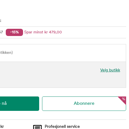
:
57
-15%
Spar minst
kr
479
,00
utikken)
Velg butikk
%
 kr
Profesjonell service