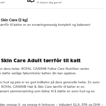
rakt!
Vi hjelper deg gjerne!
& Skin Care
(2 kg)
rfôr til katter er en ernæringsmessig komplett og balansert
Skin Care Adult tørrfôr til katt
le for dens helse. ROYAL CANIN® Feline Care Nutrition-serien
 å støtte vanlige følsomheter katten din kan oppleve.
ens hud og pels er en god indikator på dens generelle helse. En sunn
. ROYAL CANIN® Hair & Skin Care tørrfôr til katter er en
ansert sammensetning som bidrar til å støtte en sunn hud og en
der omega-3- og omega-6-fettsyrer – inkludert GLA, EPA og DHA –