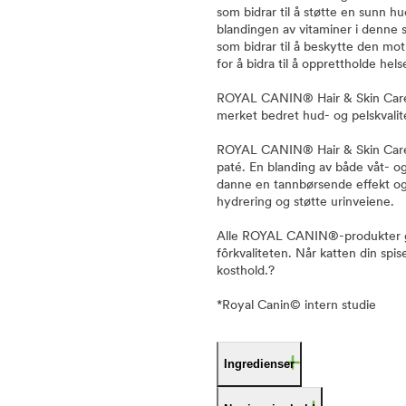
som bidrar til å støtte en sunn h
blandingen av vitaminer i denne s
som bidrar til å beskytte den mo
for å bidra til å opprettholde helse
ROYAL CANIN® Hair & Skin Care ha
merket bedret hud- og pelskvalit
ROYAL CANIN® Hair & Skin Care er 
paté. En blanding av både våt- og
danne en tannbørsende effekt og e
hydrering og støtte urinveiene.
Alle ROYAL CANIN®-produkter går
fôrkvaliteten. Når katten din sp
kosthold.?
*Royal Canin© intern studie
Ingredienser