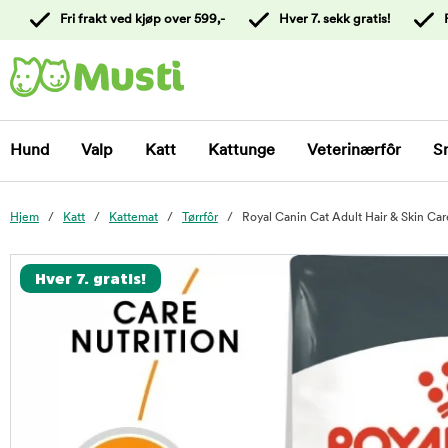
 til
Fri frakt ved kjøp over 599,-
Hver 7. sekk gratis!
oldet
Kontakt
kundeservice
Hund
Valp
Katt
Kattunge
Veterinærfôr
S
Hjem
Katt
Kattemat
Tørrfôr
Royal Canin Cat Adult Hair & Skin Car
foo
Hver 7. gratis!