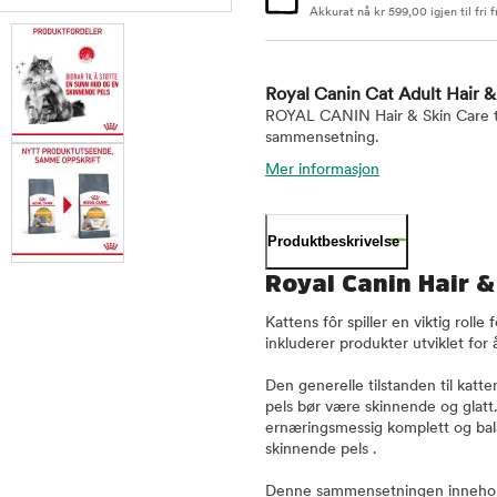
Akkurat nå
kr
599,00
igjen til fri f
Royal Canin Cat Adult Hair 
ROYAL CANIN Hair & Skin Care tør
sammensetning.
Mer informasjon
Produktbeskrivelse
Royal Canin Hair & 
Kattens fôr spiller en viktig rol
inkluderer produkter utviklet for
Den generelle tilstanden til katt
pels bør være skinnende og glatt
ernæringsmessig komplett og bal
skinnende pels .
Denne sammensetningen innehol