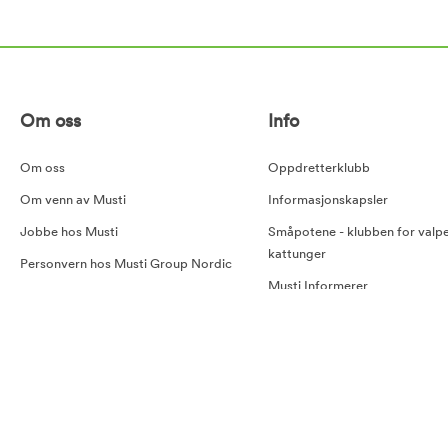
Om oss
Info
Om oss
Oppdretterklubb
Om venn av Musti
Informasjonskapsler
Jobbe hos Musti
Småpotene - klubben for valp
kattunger
Personvern hos Musti Group Nordic
Musti Informerer
Her åpner Musti snart!
NKK og Musti
Åpenhetsloven