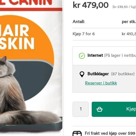
kr
479,00
(
kr
239,50
/ kg)
Antall:
per stk.
Kjøp 7 for 6
kr
410
,
Internet
(På lager i nettb
Butikklager
(87 butikker)
Reserver i butikk
Fri frakt ved kjøp over 599