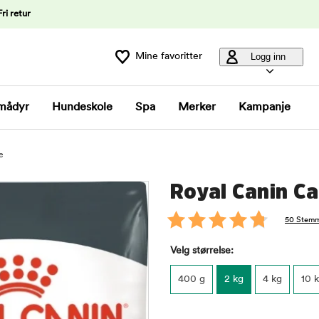
Fri retur
Mine favoritter
Logg inn
mådyr
Hundeskole
Spa
Merker
Kampanje
e
Royal Canin Ca
50 Stem
Velg størrelse:
400 g
2 kg
4 kg
10 