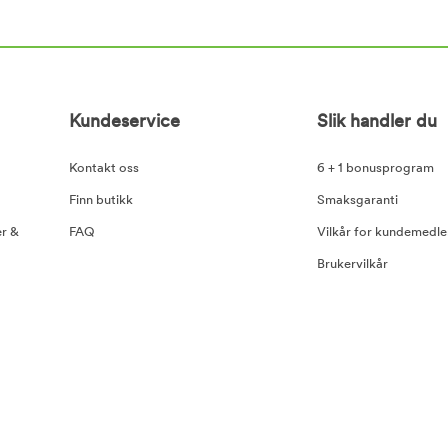
Kundeservice
Slik handler du
Kontakt oss
6 + 1 bonusprogram
Finn butikk
Smaksgaranti
er &
FAQ
Vilkår for kundemedl
Brukervilkår
Betaling og leveranse
Retur
Abonnementsvilkår
Rabattkoder og konku