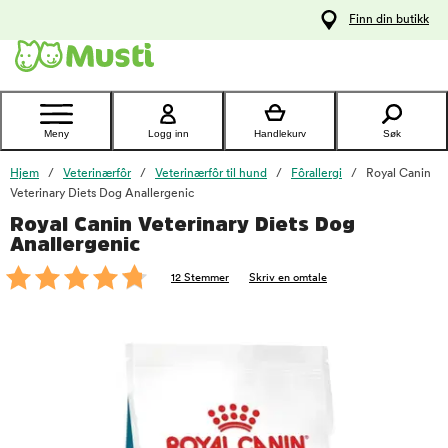
 til
Finn din butikk
oldet
Kontakt
kundeservice
Meny
Logg inn
Handlekurv
Søk
Hjem
Veterinærfôr
Veterinærfôr til hund
Fôrallergi
Royal Canin
Veterinary Diets Dog Anallergenic
Royal Canin Veterinary Diets Dog
foo
Anallergenic
12 Stemmer
Skriv en omtale