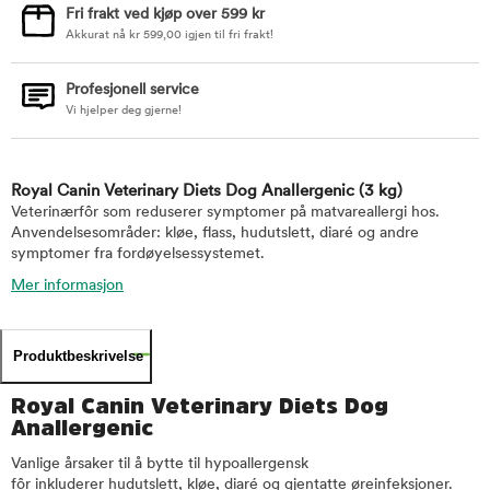
Fri frakt ved kjøp over 599 kr
Akkurat nå
kr
599,00
igjen til fri frakt!
Profesjonell service
Vi hjelper deg gjerne!
Royal Canin Veterinary Diets Dog Anallergenic
(3 kg)
Veterinærfôr som reduserer symptomer på matvareallergi hos.
Anvendelsesområder: kløe, flass, hudutslett, diaré og andre
symptomer fra fordøyelsessystemet.
Mer informasjon
Produktbeskrivelse
Royal Canin Veterinary Diets Dog
Anallergenic
Vanlige årsaker til å bytte til hypoallergensk
fôr inkluderer hudutslett, kløe, diaré og gjentatte øreinfeksjoner.