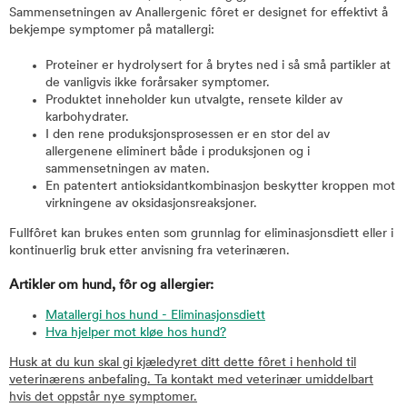
Sammensetningen av Anallergenic fôret er designet for effektivt å
bekjempe symptomer på matallergi:
Proteiner er hydrolysert for å brytes ned i så små partikler at
de vanligvis ikke forårsaker symptomer.
Produktet inneholder kun utvalgte, rensete kilder av
karbohydrater.
I den rene produksjonsprosessen er en stor del av
allergenene eliminert både i produksjonen og i
sammensetningen av maten.
En patentert antioksidantkombinasjon beskytter kroppen mot
virkningene av oksidasjonsreaksjoner.
Fullfôret kan brukes enten som grunnlag for eliminasjonsdiett eller i
kontinuerlig bruk etter anvisning fra veterinæren.
Artikler om hund, fôr og allergier:
Matallergi hos hund - Eliminasjonsdiett
Hva hjelper mot kløe hos hund?
Husk at du kun skal gi kjæledyret ditt dette fôret i henhold til
veterinærens anbefaling. Ta kontakt med veterinær umiddelbart
hvis det oppstår nye symptomer.