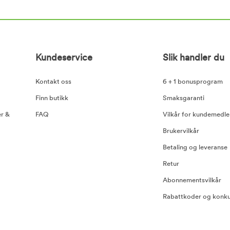
Kundeservice
Slik handler du
Kontakt oss
6 + 1 bonusprogram
Finn butikk
Smaksgaranti
er &
FAQ
Vilkår for kundemedl
Brukervilkår
Betaling og leveranse
Retur
Abonnementsvilkår
Rabattkoder og konku