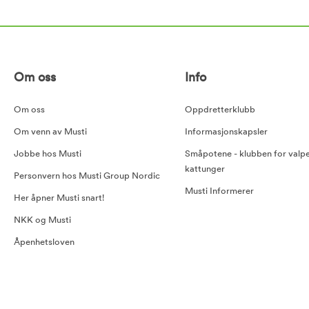
Om oss
Info
Om oss
Oppdretterklubb
Om venn av Musti
Informasjonskapsler
Jobbe hos Musti
Småpotene - klubben for valp
kattunger
Personvern hos Musti Group Nordic
Musti Informerer
Her åpner Musti snart!
NKK og Musti
Åpenhetsloven