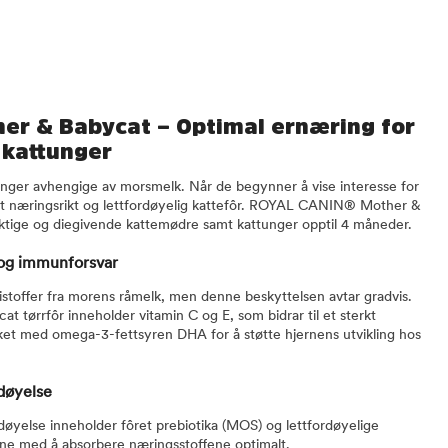
er & Babycat – Optimal ernæring for
 kattunger
ttunger avhengige av morsmelk. Når de begynner å vise interesse for
m et næringsrikt og lettfordøyelig kattefôr. ROYAL CANIN® Mother &
rektige og diegivende kattemødre samt kattunger opptil 4 måneder.
 og immunforsvar
tistoffer fra morens råmelk, men denne beskyttelsen avtar gradvis.
ørrfôr inneholder vitamin C og E, som bidrar til et sterkt
ket med omega-3-fettsyren DHA for å støtte hjernens utvikling hos
døyelse
døyelse inneholder fôret prebiotika (MOS) og lettfordøyelige
ene med å absorbere næringsstoffene optimalt.