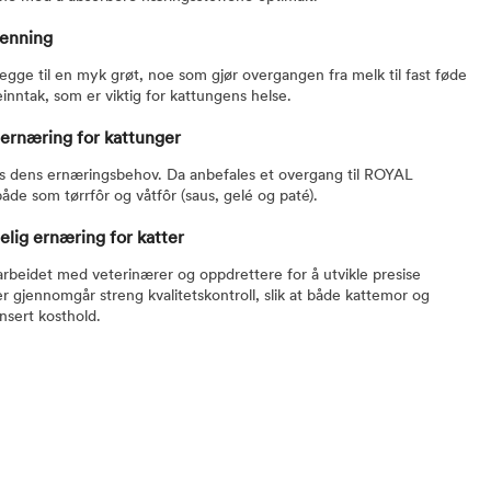
venning
egge til en myk grøt, noe som gjør overgangen fra melk til fast føde
inntak, som er viktig for kattungens helse.
 ernæring for kattunger
es dens ernæringsbehov. Da anbefales et overgang til ROYAL
de som tørrfôr og våtfôr (saus, gelé og paté).
ig ernæring for katter
arbeidet med veterinærer og oppdrettere for å utvikle presise
r gjennomgår streng kvalitetskontroll, slik at både kattemor og
nsert kosthold.