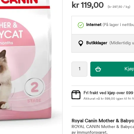
kr
119,00
(
kr
297,50
/ kg)
Internet
(På lager i nettb
Butikklager
(Midlertidig u
Fri frakt ved kjøp over 599
Akkurat nå
kr
599,00
igjen til fri f
Royal Canin Mother & Babyc
ROYAL CANIN Mother & Babycat in
av immunforsvaret.