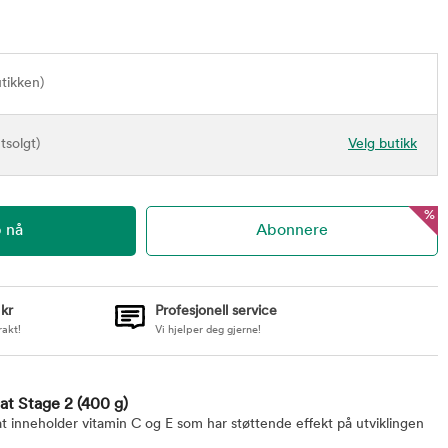
utikken)
tsolgt)
Velg butikk
%
 kr
Profesjonell service
rakt!
Vi hjelper deg gjerne!
at Stage 2
(400 g)
neholder vitamin C og E som har støttende effekt på utviklingen