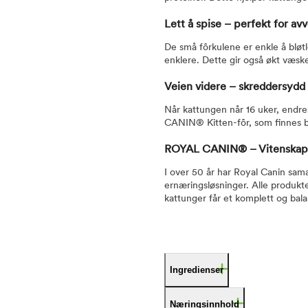
Lett å spise – perfekt for av
De små fôrkulene er enkle å bløtl
enklere. Dette gir også økt væske
Veien videre – skreddersydd
Når kattungen når 16 uker, endr
CANIN® Kitten-fôr, som finnes bå
ROYAL CANIN® – Vitenskapel
I over 50 år har Royal Canin sam
ernæringsløsninger. Alle produkte
kattunger får et komplett og bala
Ingredienser
Næringsinnhold