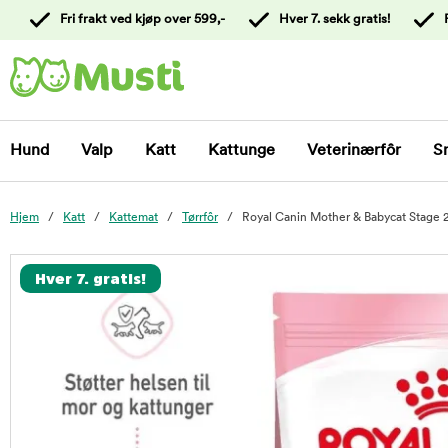
 til
Fri frakt ved kjøp over 599,-
Hver 7. sekk gratis!
oldet
Kontakt
kundeservice
Hund
Valp
Katt
Kattunge
Veterinærfôr
S
Hjem
Katt
Kattemat
Tørrfôr
Royal Canin Mother & Babycat Stage 
foo
Hver 7. gratis!