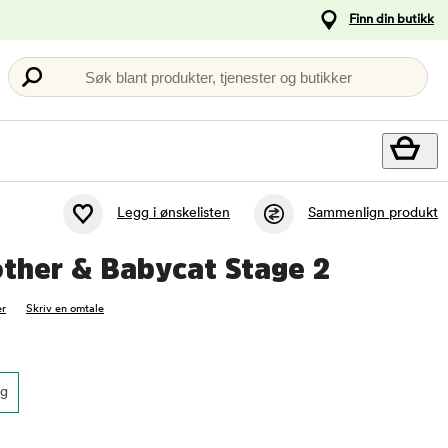
Finn din butikk
Søk blant produkter, tjenester og butikker
Legg i ønskelisten
Sammenlign produkt
other & Babycat Stage 2
r
Skriv en omtale
kg