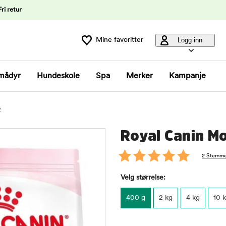
Fri retur
Mine favoritter
Logg inn
mådyr
Hundeskole
Spa
Merker
Kampanje
2
Royal Canin M
2 Stemme
Velg størrelse:
400 g
2 kg
4 kg
10 