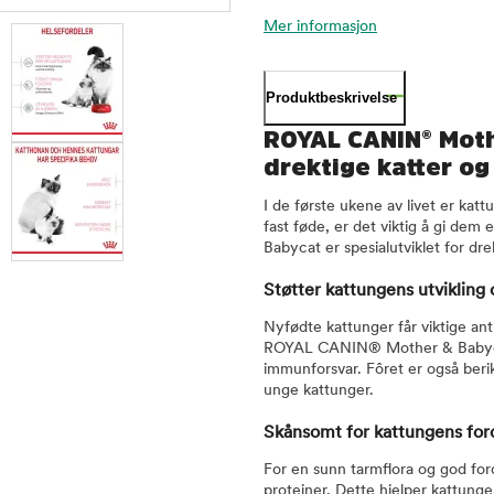
Mer informasjon
Produktbeskrivelse
ROYAL CANIN® Moth
drektige katter og
I de første ukene av livet er ka
fast føde, er det viktig å gi de
Babycat er spesialutviklet for d
Støtter kattungens utvikling
Nyfødte kattunger får viktige an
ROYAL CANIN® Mother & Babycat t
immunforsvar. Fôret er også beri
unge kattunger.
Skånsomt for kattungens for
For en sunn tarmflora og god for
proteiner. Dette hjelper kattung