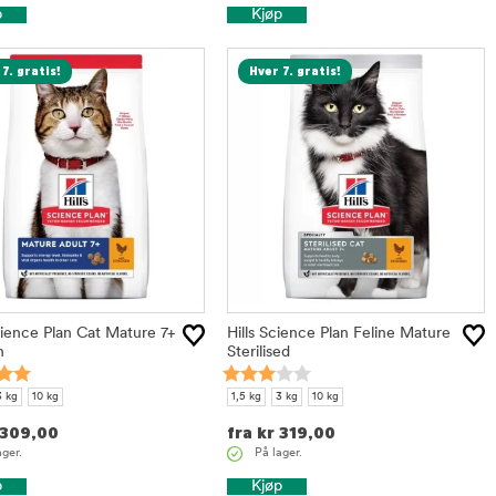
p
Kjøp
7. gratis!
Hver 7. gratis!
ience Plan Cat Mature 7+
Hills Science Plan Feline Mature
n
Sterilised
3 kg
10 kg
1,5 kg
3 kg
10 kg
309,00
fra
kr
319,00
ager.
På lager.
p
Kjøp