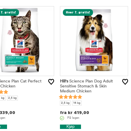
7. gratis!
Hver 7. gratis!
ence Plan Cat Perfect
Hill's
Science Plan Dog Adult
 Chicken
Sensitive Stomach & Skin
Medium Chicken
5 kg
2,5 kg
2,5 kg
14 kg
339,00
fra
kr
419,00
ager.
På lager.
p
Kjøp