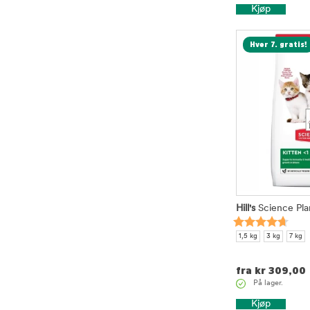
Kjøp
Hver 7. gratis!
Hill's
Science Pla
1,5 kg
3 kg
7 kg
fra
kr
309,00
På lager.
Kjøp