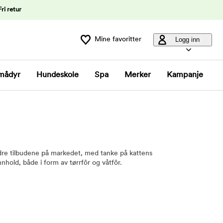
Fri retur
Mine favoritter
Logg inn
mådyr
Hundeskole
Spa
Merker
Kampanje
edre tilbudene på markedet, med tanke på kattens
nhold, både i form av tørrfôr og våtfôr.