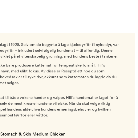
lagt i 1928. Selv om de begynte å lage kjæledyrfôr til syke dyr, var
edyrfôr – inkludert selvfølgelig hundemat – til offentlig. Denne
viklet på et vitenskapelig grunnlag, med hundens beste i tankene.
kke bare produsere kattemat for terapeutiske formål. Hill's
e navn, med ulikt fokus. Av disse er Reseptdiett noe du som
 i hovedsak er til syke dyr, akkurat som kattematen du lagde da du
mat selger.
at til både voksne hunder og valper. Hill's hundemat er laget for å
elv de mest kresne hundene vil elske. Når du skal velge riktig
empel hundens alder, hva hundens ernæringsbehov er og hvilken
sempel tørrfôr eller våtfôr.
ive Stomach & Skin Medium Chicken