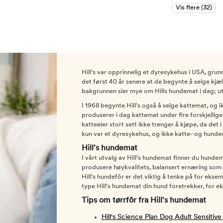
Hill's var opprinnelig et dyresykehus i USA, grunn
det først 40 år senere at de begynte å selge kjæl
bakgrunnen sier mye om Hills hundemat i dag; ut
I 1968 begynte Hill's også å selge kattemat, og i
produserer i dag kattemat under fire forskjellig
katteeier stort sett ikke trenger å kjøpe, da det
kun var et dyresykehus, og ikke katte- og hunde
Hill's hundemat
I vårt utvalg av Hill's hundemat finner du hundem
produsere høykvalitets, balansert ernæring som s
Hill's hundefôr er det viktig å tenke på for eks
type Hill's hundemat din hund foretrekker, for ek
Tips om tørrfôr fra Hill's hundemat
Hill's Science Plan Dog Adult Sensit