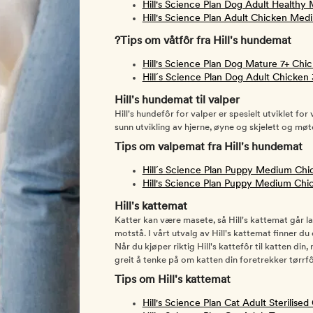
Hill's Science Plan Dog Adult Healthy
Hill's Science Plan Adult Chicken Med
?Tips om våtfôr fra Hill's hundemat
Hill's Science Plan Dog Mature 7+ Chi
Hill´s Science Plan Dog Adult Chicken
Hill's hundemat til valper
Hill's hundefôr for valper er spesielt utviklet f
sunn utvikling av hjerne, øyne og skjelett og møt
Tips om valpemat fra Hill's hundemat
Hill´s Science Plan Puppy Medium Chi
Hill's Science Plan Puppy Medium Chic
Hill's kattemat
Katter kan være masete, så Hill's kattemat går la
motstå. I vårt utvalg av Hill's kattemat finner d
Når du kjøper riktig Hill's kattefôr til katten di
greit å tenke på om katten din foretrekker tørrfôr
Tips om Hill's kattemat
Hill's Science Plan Cat Adult Sterilise