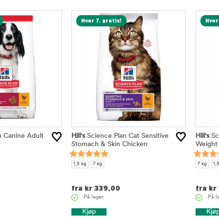
Hver 7. gratis!
Hver 
an Canine Adult
Hill's
Science Plan Cat Sensitive
Hill's
Sci
Stomach & Skin Chicken
Weight
1,5 kg
7 kg
7 kg
1,
fra
kr
339,00
fra
kr
På lager.
På l
Kjøp
Kjø