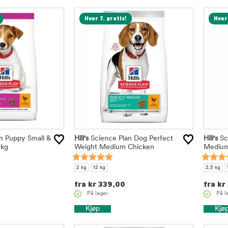
Hver 7. gratis!
Hver 
n Puppy Small &
Hill's
Science Plan Dog Perfect
Hill's
Sc
 kg
Weight Medium Chicken
Medium
2 kg
12 kg
2,5 kg
fra
kr
339,00
fra
kr
På lager.
På l
Kjøp
Kjø