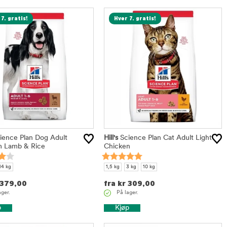
7. gratis!
Hver 7. gratis!
ience Plan Dog Adult
Hill's
Science Plan Cat Adult Light
 Lamb & Rice
Chicken
14 kg
1,5 kg
3 kg
10 kg
379,00
fra
kr
309,00
ager.
På lager.
p
Kjøp