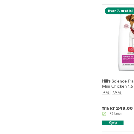
Hver 7. gratis!
Hill's
Science Pla
Mini Chicken 1,5
3 kg
1,5 kg
fra
kr
249,00
På lager.
Kjøp