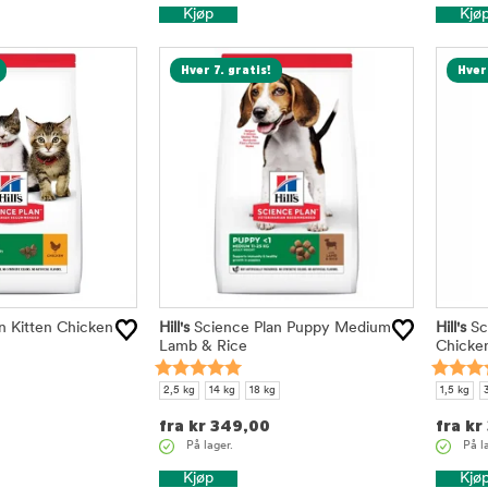
Kjøp
Kjø
Hver 7. gratis!
Hver 
n Kitten Chicken
Hill's
Science Plan Puppy Medium
Hill's
Sc
Lamb & Rice
Chicke
2,5 kg
14 kg
18 kg
1,5 kg
fra
kr
349,00
fra
kr
På lager.
På l
Kjøp
Kjø