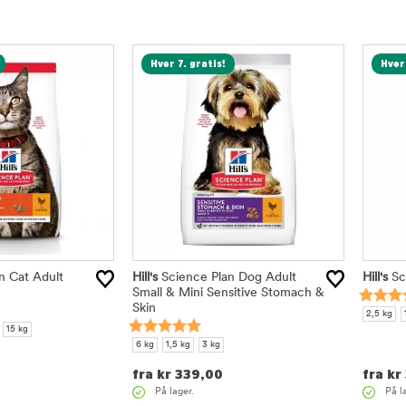
Hver 7. gratis!
Hver 
n Cat Adult
Hill's
Science Plan Dog Adult
Hill's
Sc
Small & Mini Sensitive Stomach &
Skin
2,5 kg
15 kg
6 kg
1,5 kg
3 kg
fra
kr
339,00
fra
kr
På lager.
På l