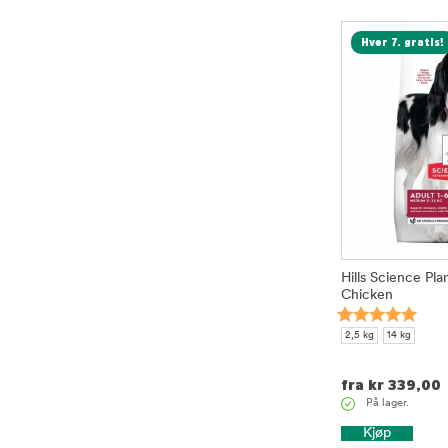
Hver 7. gratis!
Hills Science Pl
Chicken
2,5 kg
14 kg
fra
kr
339,00
På lager.
Kjøp