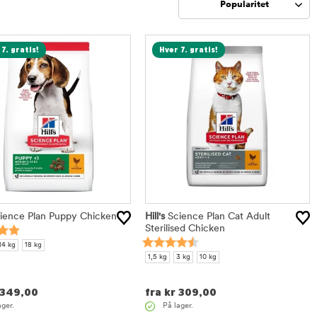
Popularitet
Sorter
7. gratis!
Hver 7. gratis!
ience Plan Puppy Chicken
Hill's
Science Plan Cat Adult
Sterilised Chicken
14 kg
18 kg
1,5 kg
3 kg
10 kg
349,00
fra
kr
309,00
ager.
På lager.