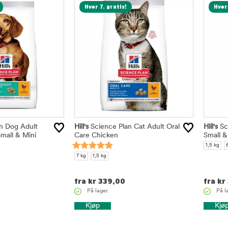
Hver 7. gratis!
Hver 
n Dog Adult
Hill's
Science Plan Cat Adult Oral
Hill's
Sc
mall & Mini
Care Chicken
Small &
1,5 kg
7 kg
1,5 kg
fra
kr
339,00
fra
kr
På lager.
På l
Kjøp
Kjø