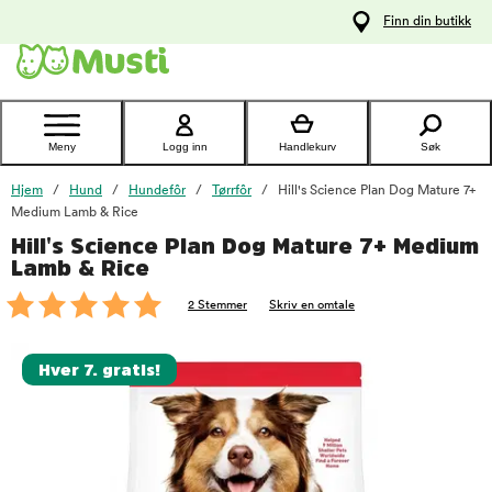
 til
Finn din butikk
oldet
Kontakt
kundeservice
Meny
Logg inn
Handlekurv
Søk
Hjem
Hund
Hundefôr
Tørrfôr
Hill's Science Plan Dog Mature 7+
Medium Lamb & Rice
Hill's Science Plan Dog Mature 7+ Medium
foo
Lamb & Rice
2 Stemmer
Skriv en omtale
Hver 7. gratis!