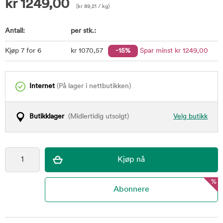
kr
1249,00
(
kr
89,21
/ kg)
Antall:
per stk.:
Kjøp 7 for 6
kr
1070
,57
-15%
Spar minst
kr
1249
,00
Internet
(På lager i nettbutikken)
Butikklager
(Midlertidig utsolgt)
Velg butikk
%