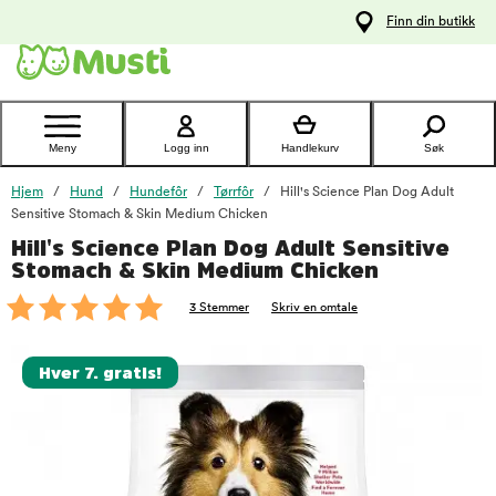
 til
Finn din butikk
oldet
Kontakt
kundeservice
Meny
Logg inn
Handlekurv
Søk
Hjem
Hund
Hundefôr
Tørrfôr
Hill's Science Plan Dog Adult
Sensitive Stomach & Skin Medium Chicken
Hill's Science Plan Dog Adult Sensitive
foo
Stomach & Skin Medium Chicken
3 Stemmer
Skriv en omtale
Hver 7. gratis!