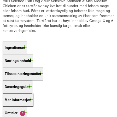
Hill's Science Plan Dog Adult Sensitive Stomach & Skin Medium
Chicken er et tørrfôr av høy kvalitet til hunder med følsom mage
eller følsom hud. Fôret er lettfordøyelig og belaster ikke mage og
tarmer, og inneholder en unik sammensetting av fiber som fremmer
et sunt tarmsystem. Tørrfôret har et høyt innhold av Omega-3 og 6
fettsyrer, og inneholder ikke kunstig farge, smak eller
konserveringsmidler.
Ingredienser
Næringsinnhold
Tilsatte næringsstoffer
Doseringsguide
Mer informasjon
Omtaler
3