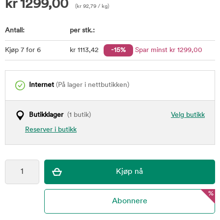
kr
1299,00
(
kr
92,79
/ kg)
Antall:
per stk.:
Kjøp 7 for 6
kr
1113
,42
-15%
Spar minst
kr
1299
,00
Internet
(På lager i nettbutikken)
Butikklager
(1 butik)
Velg butikk
Reserver i butikk
%