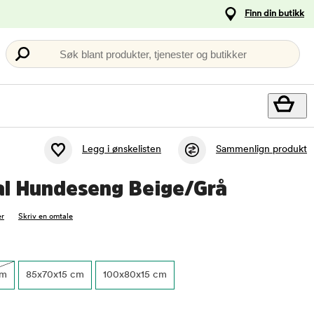
Finn din butikk
Søk blant produkter, tjenester og butikker
Legg i ønskelisten
Sammenlign produkt
al Hundeseng Beige/Grå
r
Skriv en omtale
cm
85x70x15 cm
100x80x15 cm