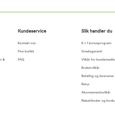
Kundeservice
Slik handler du
Kontakt oss
6 + 1 bonusprogram
Finn butikk
Smaksgaranti
er &
FAQ
Vilkår for kundemedl
Brukervilkår
Betaling og leveranse
Retur
Abonnementsvilkår
Rabattkoder og konku