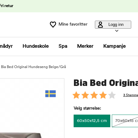
Fri retur
Mine favoritter
Logg inn
mådyr
Hundeskole
Spa
Merker
Kampanje
Bia Bed Original Hundeseng Beige/Grå
Bia Bed Origin
3 Stemme
Velg størrelse:
60x50x12,5 cm
70x60x15 