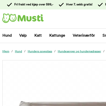
 til
Fri frakt ved kjøp over 599,-
Hver 7. sekk gratis!
oldet
Kontakt
kundeservice
Hund
Valp
Katt
Kattunge
Veterinærfôr
S
Hjem
Hund
Hundens soveplass
Hundesenger og hundemadrasser
foo