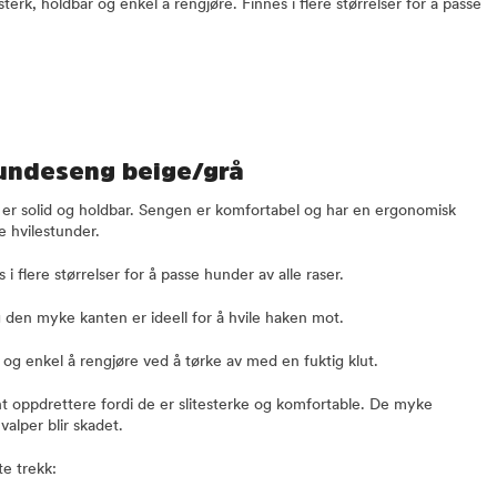
erk, holdbar og enkel å rengjøre. Finnes i flere størrelser for å passe
Hundeseng beige/grå
 er solid og holdbar. Sengen er komfortabel og har en ergonomisk
e hvilestunder.
i flere størrelser for å passe hunder av alle raser.
 den myke kanten er ideell for å hvile haken mot.
og enkel å rengjøre ved å tørke av med en fuktig klut.
nt oppdrettere fordi de er slitesterke og komfortable. De myke
valper blir skadet.
te trekk: