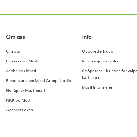
Om oss
Info
Om oss
Oppdretterklubb
Om venn av Musti
Informasjonskapsler
Jobbe hos Musti
Småpotene - klubben for valp
kattunger
Personvern hos Musti Group Nordic
Musti Informerer
Her åpner Musti snart!
NKK og Musti
Åpenhetsloven