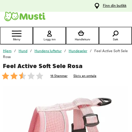
 til
Finn din butikk
oldet
Kontakt
kundeservice
Meny
Logg inn
Handlekurv
Søk
Hjem
Hund
Hundens luftetur
Hundeseler
Feel Active Soft Sele
Rosa
Feel Active Soft Sele Rosa
foo
15 Stemmer
Skriv en omtale