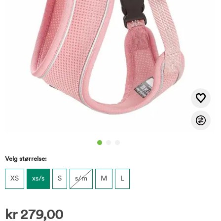
Velg størrelse:
XS
xs/s
S
s/m
M
L
kr
279,00