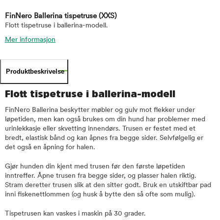
FinNero Ballerina tispetruse
(XXS)
Flott tispetruse i ballerina-modell.
Mer informasjon
Produktbeskrivelse
Flott tispetruse i ballerina-modell
FinNero Ballerina beskytter møbler og gulv mot flekker under
løpetiden, men kan også brukes om din hund har problemer med
urinlekkasje eller skvetting innendørs. Trusen er festet med et
bredt, elastisk bånd og kan åpnes fra begge sider. Selvfølgelig er
det også en åpning for halen.
Gjør hunden din kjent med trusen før den første løpetiden
inntreffer. Åpne trusen fra begge sider, og plasser halen riktig.
Stram deretter trusen slik at den sitter godt. Bruk en utskiftbar pad
inni fiskenettlommen (og husk å bytte den så ofte som mulig).
Tispetrusen kan vaskes i maskin på 30 grader.