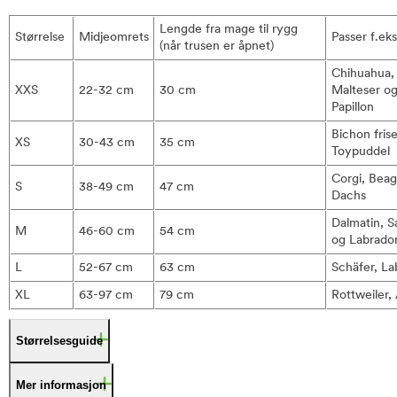
Lengde fra mage til rygg
Størrelse
Midjeomrets
Passer f.eks 
(når trusen er åpnet)
Chihuahua,
XXS
22-32 cm
30 cm
Malteser o
Papillon
Bichon frise
XS
30-43 cm
35 cm
Toypuddel
Corgi, Beag
S
38-49 cm
47 cm
Dachs
Dalmatin, 
M
46-60 cm
54 cm
og Labrado
L
52-67 cm
63 cm
Schäfer, La
XL
63-97 cm
79 cm
Rottweiler,
Størrelsesguide
Mer informasjon