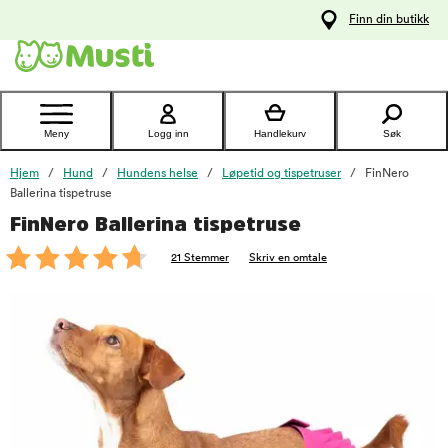
 til
Finn din butikk
oldet
Kontakt
kundeservice
Meny
Logg inn
Handlekurv
Søk
Hjem
Hund
Hundens helse
Løpetid og tispetruser
FinNero
Ballerina tispetruse
FinNero Ballerina tispetruse
foo
21 Stemmer
Skriv en omtale