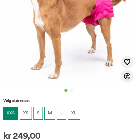
Velg størrelse:
XXS
XS
S
M
L
XL
kr
249,00