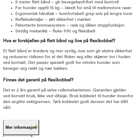
5 meter flatt bånd – gir bevegelsesfrihet med kontroll
For hunder opptil 15 kg – ideelt for små til mellomstore raser
Ergonomisk håndtak – komfortabelt grep selv på lengre turer
Refleksdetaljer – økt sikkerhet i mørket
Patenterte bremsesystem – rask og sikker stoppfunksjon
Smidig mekanikk – floke-fritt og fleksibelt
Hva er forskjellen på flatt bånd og line på flexikobbel?
Et flatt bånd er bredere og mer synlig, noe som gir ekstra sikkerhet
og reduserer risikoen for at det floker seg eller skjærer inn i huden
ved kontakt. Det passer spesielt godt for mindre hunder som
beveger seg raskt og nær bakken.
Finnes det garanti på flexikobbel?
Det er 2 års garanti på selve rullemekanismen. Garantien gjelder
ved korrekt bruk, ikke ved slitasje. Bruk kobbelet til hunder innenfor
den angitte vektgrensen. Tørk kobbelet godt dersom det har blitt
vått.
Mer informasjon