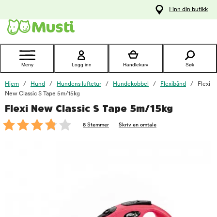
 til
Finn din butikk
oldet
Kontakt
kundeservice
Meny
Logg inn
Handlekurv
Søk
Hjem
Hund
Hundens luftetur
Hundekobbel
Flexibånd
Flexi
New Classic S Tape 5m/15kg
Flexi New Classic S Tape 5m/15kg
foo
8 Stemmer
Skriv en omtale