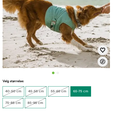
Velg størrelse:
40-50 cm
45-55 cm
55-65 cm
65-75 cm
75-85 cm
85-95 cm