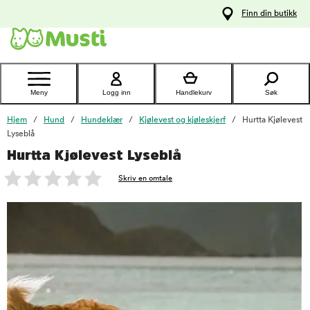
 til
Finn din butikk
oldet
Kontakt
kundeservice
Meny
Logg inn
Handlekurv
Søk
Hjem
Hund
Hundeklær
Kjølevest og kjøleskjerf
Hurtta Kjølevest
Lyseblå
Hurtta Kjølevest Lyseblå
foo
Skriv en omtale