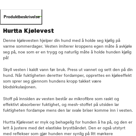
Produktbeskrivelse
Hurtta Kjølevest
Denne kjølevesten hjelper din hund med å holde seg kjølig på
varme sommerdager. Vesten imiterer kroppens egen måte å avkjøle
seg på, noe som er en trygg og naturlig måte å holde hunden kjølig
på!
Skyll vesten i kaldt vann før bruk. Press ut vannet og sett den på din
hund. Når fuktigheten deretter fordamper, opprettes en kjøleeffekt
som sprer seg gjennom hundens kropp takket være
blodsirkulasjonen.
Stoff på innsiden av vesten består av mikrofibre som raskt og
effektivt absorberer fuktighet, og mesh-stoffet på utsiden lar
fuktigheten fordampe mens den lar svale briser komme inn i vesten.
Hurtta Kjølevset er myk og behagelig for hunden å ha på, og den er
lett å justere med det elastiske brystbåndet. Den er også utstyrt
med reflekser som gjør hunden mer synlig på litt mørkere