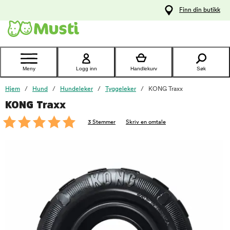
 til
Finn din butikk
oldet
Kontakt
kundeservice
Meny
Logg inn
Handlekurv
Søk
Hjem
Hund
Hundeleker
Tyggeleker
KONG Traxx
KONG Traxx
foo
3 Stemmer
Skriv en omtale