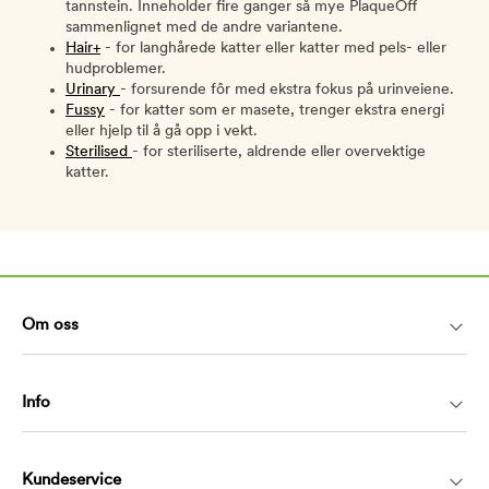
tannstein. Inneholder fire ganger så mye PlaqueOff
sammenlignet med de andre variantene.
Hair+
- for langhårede katter eller katter med pels- eller
hudproblemer.
Urinary
- forsurende fôr med ekstra fokus på urinveiene.
Fussy
- for katter som er masete, trenger ekstra energi
eller hjelp til å gå opp i vekt.
Sterilised
- for steriliserte, aldrende eller overvektige
katter.
Om oss
Info
Kundeservice