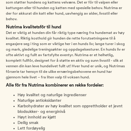
som støtter hundens og kattens velvære. Det er fôr til valpen eller
kattungen eller til hunden og katten med spesielle behov. Nutrima er
der for akkurat din katt eller hund, uavhengig av alder, livsstil eller
behov.
Nutrima kvalitetsfôr til hund
Det er viktig at hunden din får riktig type næring fra hundemat av høy
kvalitet. Riktig kosthold gir hunden de rette forutsetningene til å
engasjere seg i ting som er viktige her i en hunds liv; lange turer i skog
og mark, gledelige treningsøkter og oppdagelsesturer. En hunds liv er
ofte aktivt og fullt av fartsfylte eventyr. Nutrima er et helhetlig,
komplett fullfôr, designet for å støtte en aktiv og sunn livsstil - slik at
vennen din kan leve hundelivet fullt ut! Hver hund er unik, og Nutrimas
fôrserie tar hensyn til de ulike ernæringsbehovene en hund har
gjennom hele livet – fra liten valp til voksen hund.
Alle fôr fra Nutrima kombinerer en rekke fordeler:
Høy kvalitet og naturlige ingredienser
Naturlige antioksidanter
Karbohydrater av høy kvalitet som opprettholder et jevnt
blodsukker- og energinivå
Høyt innhold av kjøtt
Deilig smak
Lett fordøyelig