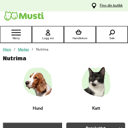
 til
Finn din butikk
oldet
Kontakt
kundeservice
Meny
Logg inn
Handlekurv
Søk
Hjem
Merker
Nutrima
Nutrima
Hund
Katt
Item 1 of 1