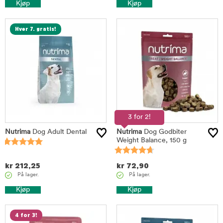
Kjøp
Kjøp
Hver 7. gratis!
3 for 2!
Nutrima
Dog Adult Dental
Nutrima
Dog Godbiter
Weight Balance, 150 g
kr
212,25
kr
72,90
På lager.
På lager.
Kjøp
Kjøp
4 for 3!