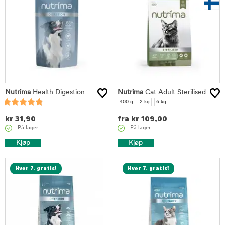
Nutrima
Health Digestion
Nutrima
Cat Adult Sterilised
400 g
2 kg
6 kg
kr
31,90
fra
kr
109,00
På lager.
På lager.
Kjøp
Kjøp
Hver 7. gratis!
Hver 7. gratis!