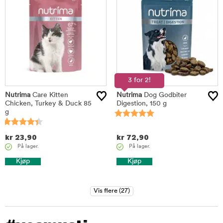
3 for 2!
Nutrima
Care Kitten
Nutrima
Dog Godbiter
Chicken, Turkey & Duck 85
Digestion, 150 g
g
kr
23,90
kr
72,90
På lager.
På lager.
Kjøp
Kjøp