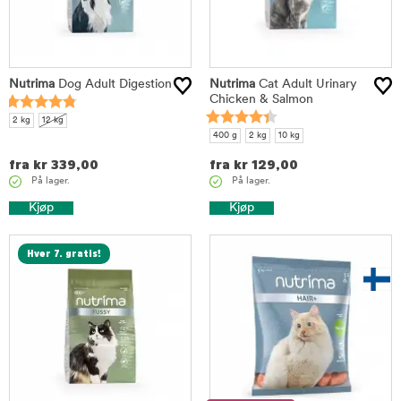
Nutrima
Dog Adult Digestion
Nutrima
Cat Adult Urinary
Chicken & Salmon
2 kg
12 kg
400 g
2 kg
10 kg
fra
kr
339,00
fra
kr
129,00
På lager.
På lager.
Kjøp
Kjøp
Hver 7. gratis!