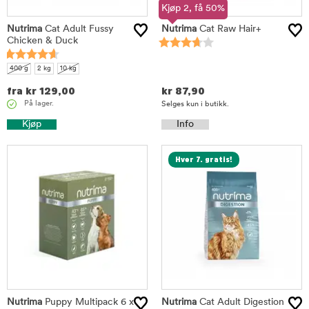
Kjøp 2, få 50%
Nutrima
Cat Adult Fussy
Nutrima
Cat Raw Hair+
Chicken & Duck
400 g
2 kg
10 kg
fra
kr
129,00
kr
87,90
På lager.
Selges kun i butikk.
Kjøp
Info
Hver 7. gratis!
Nutrima
Puppy Multipack 6 x
Nutrima
Cat Adult Digestion