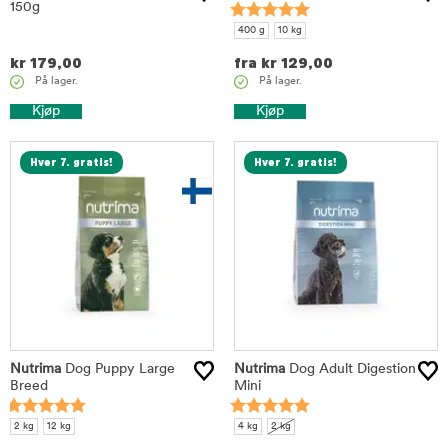
150g
400 g
10 kg
kr
179,00
fra
kr
129,00
På lager.
På lager.
Kjøp
Kjøp
Hver 7. gratis!
Hver 7. gratis!
Nutrima
Dog Puppy Large
Nutrima
Dog Adult Digestion
Breed
Mini
2 kg
12 kg
4 kg
2 kg