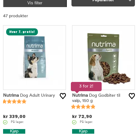
Popularitet
Vis filter
Sorter
47 produkter
Hver 7. gratis!
3 for 2!
Nutrima
Dog Adult Urinary
Nutrima
Dog Godbiter til
valp, 150 g
kr
339,00
kr
72,90
På lager.
På lager.
Kjøp
Kjøp