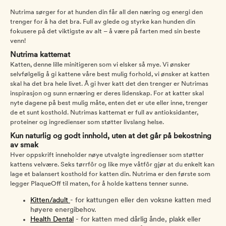
Nutrima sørger for at hunden din får all den næring og energi den
trenger for å ha det bra. Full av glede og styrke kan hunden din
fokusere på det viktigste av alt – å være på farten med sin beste
venn!
Nutrima kattemat
Katten, denne lille minitigeren som vi elsker så mye. Vi ønsker
selvfølgelig å gi kattene våre best mulig forhold, vi ønsker at katten
skal ha det bra hele livet. Å gi hver katt det den trenger er Nutrimas
inspirasjon og sunn ernæring er deres lidenskap. For at katter skal
nyte dagene på best mulig måte, enten det er ute eller inne, trenger
de et sunt kosthold. Nutrimas kattemat er full av antioksidanter,
proteiner og ingredienser som støtter livslang helse.
Kun naturlig og godt innhold, uten at det går på bekostning
av smak
Hver oppskrift inneholder nøye utvalgte ingredienser som støtter
kattens velvære. Seks tørrfôr og like mye våtfôr gjør at du enkelt kan
lage et balansert kosthold for katten din. Nutrima er den første som
legger PlaqueOff til maten, for å holde kattens tenner sunne.
Kitten/adult
- for kattungen eller den voksne katten med
høyere energibehov.
Health Dental
- for katten med dårlig ånde, plakk eller