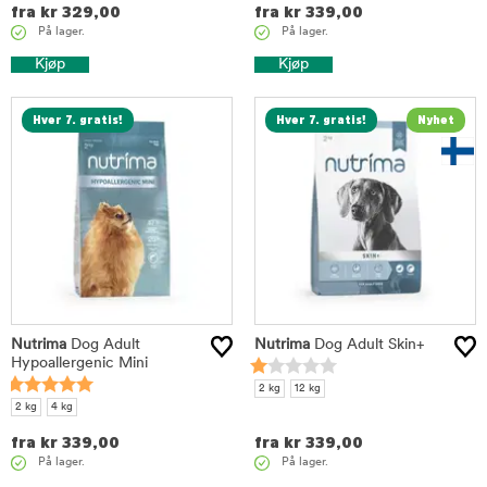
fra
kr
329,00
fra
kr
339,00
På lager.
På lager.
Kjøp
Kjøp
Hver 7. gratis!
Hver 7. gratis!
Nutrima
Dog Adult
Nutrima
Dog Adult Skin+
Hypoallergenic Mini
2 kg
12 kg
2 kg
4 kg
fra
kr
339,00
fra
kr
339,00
På lager.
På lager.