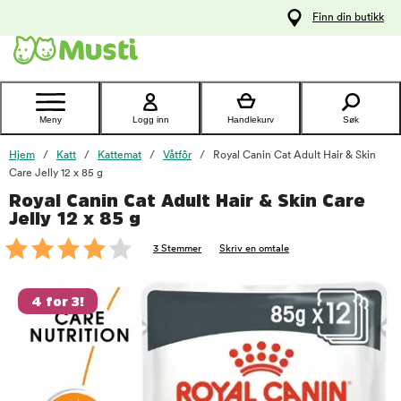
 til
Finn din butikk
oldet
Kontakt
kundeservice
Meny
Logg inn
Handlekurv
Søk
Hjem
Katt
Kattemat
Våtfôr
Royal Canin Cat Adult Hair & Skin
Care Jelly 12 x 85 g
Royal Canin Cat Adult Hair & Skin Care
foo
Jelly 12 x 85 g
3 Stemmer
Skriv en omtale
4 for 3!