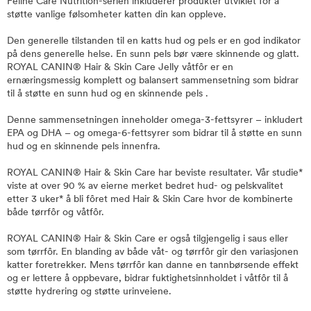
Feline Care Nutrition-serien inkluderer produkter utviklet for å
støtte vanlige følsomheter katten din kan oppleve.
Den generelle tilstanden til en katts hud og pels er en god indikator
på dens generelle helse. En sunn pels bør være skinnende og glatt.
ROYAL CANIN® Hair & Skin Care Jelly våtfôr er en
ernæringsmessig komplett og balansert sammensetning som bidrar
til å støtte en sunn hud og en skinnende pels .
Denne sammensetningen inneholder omega-3-fettsyrer – inkludert
EPA og DHA – og omega-6-fettsyrer som bidrar til å støtte en sunn
hud og en skinnende pels innenfra.
ROYAL CANIN® Hair & Skin Care har beviste resultater. Vår studie*
viste at over 90 % av eierne merket bedret hud- og pelskvalitet
etter 3 uker* å bli fôret med Hair & Skin Care hvor de kombinerte
både tørrfôr og våtfôr.
ROYAL CANIN® Hair & Skin Care er også tilgjengelig i saus eller
som tørrfôr. En blanding av både våt- og tørrfôr gir den variasjonen
katter foretrekker. Mens tørrfôr kan danne en tannbørsende effekt
og er lettere å oppbevare, bidrar fuktighetsinnholdet i våtfôr til å
støtte hydrering og støtte urinveiene.