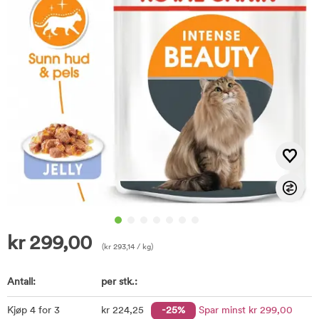
kr
299,00
(
kr
293,14
/ kg)
Antall:
per stk.:
Kjøp 4 for 3
kr
224
,25
-25%
Spar minst
kr
299
,00