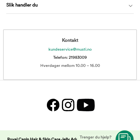
Slik handler du
Kontakt
kundeservice@musti.no
Telefon: 21983009
Hverdager mellom 10.00 – 16.00
Trenger du hjelp?
Royal Canin Hair & Skin Care Jelly Adult våtfôr til katt 12x85g | Musti